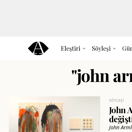
Eleştiri
Söyleşi
Gün
"john ar
SÖYLEŞI
John A
değişt
John Arml