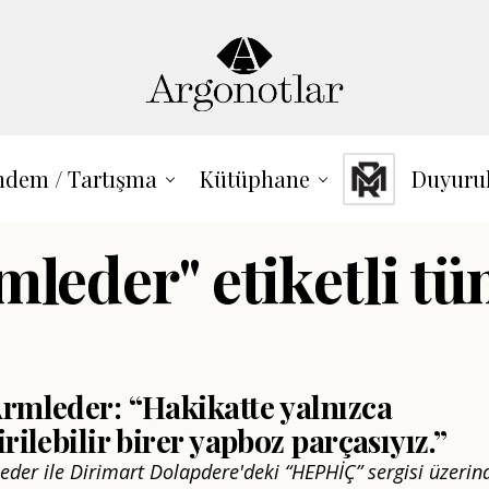
dem / Tartışma
Kütüphane
Duyuru
mleder" etiketli tü
rmleder: “Hakikatte yalnızca
irilebilir birer yapboz parçasıyız.”
eder ile Dirimart Dolapdere'deki “HEPHİÇ” sergisi üzerin