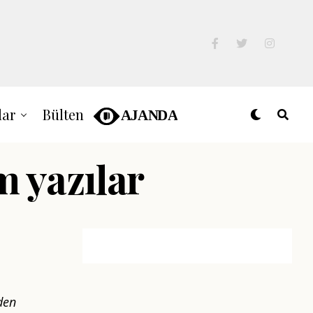
lar
Bülten
m yazılar
den