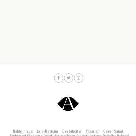
Hakkımızda
Ekip-İletişim
Destekçiler
Yazarlar
Queer Sanat
Toplumsal Cinsiyete Dayalı Ayrımcılık ve Şiddeti Önleme Politika Belgesi