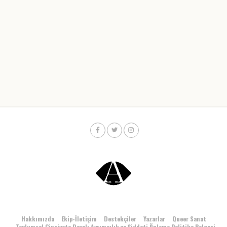
Hakkımızda
Ekip-İletişim
Destekçiler
Yazarlar
Queer Sanat
Toplumsal Cinsiyete Dayalı Ayrımcılık ve Şiddeti Önleme Politika Belgesi