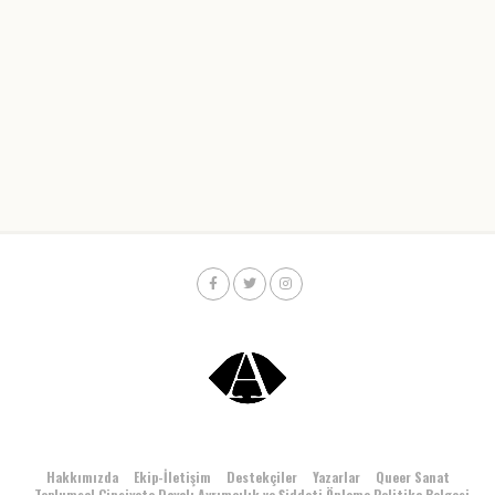
Hakkımızda
Ekip-İletişim
Destekçiler
Yazarlar
Queer Sanat
Toplumsal Cinsiyete Dayalı Ayrımcılık ve Şiddeti Önleme Politika Belgesi