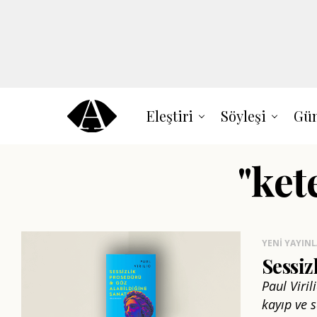
Eleştiri
Söyleşi
Gün
"ket
YENI YAYIN
Sessiz
Paul Viril
kayıp ve s