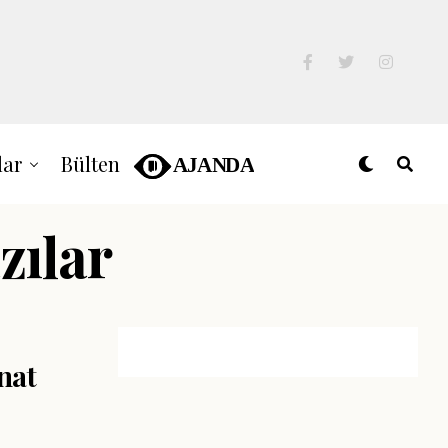
lar
Bülten
zılar
nat