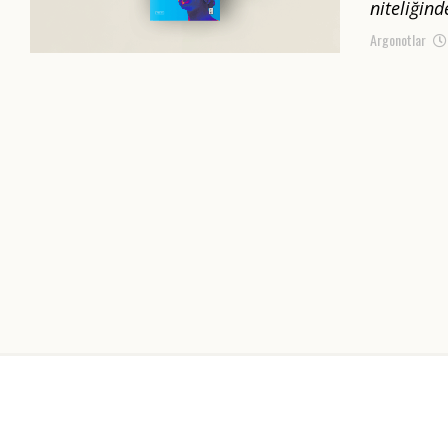
niteliğind
Argonotlar