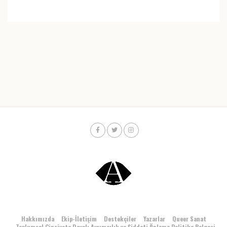
Hakkımızda
Ekip-İletişim
Destekçiler
Yazarlar
Queer Sanat
Toplumsal Cinsiyete Dayalı Ayrımcılık ve Şiddeti Önleme Politika Belgesi