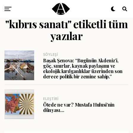
"kıbrıs sanatı" etiketli tüm
yazılar
SÖYLEŞI
Başak Şenova: “Bugünün Akdeniz’i,
göç, sınırlar, kaynak paylaşımı ve
ekolojik kırılganlıklar üzerinden son
derece politik bir zemine sahip.”
ELEŞTIRI
Ötede ne var? Mustafa Hulusi’nin
dünyası…