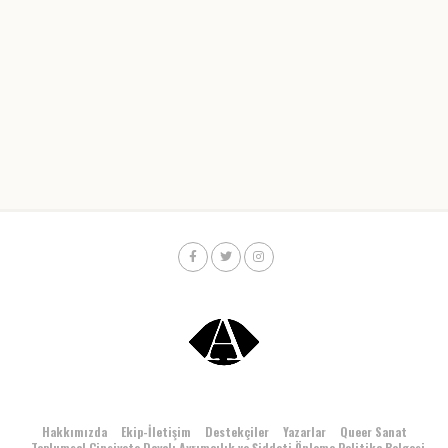
Hakkımızda
Ekip-İletişim
Destekçiler
Yazarlar
Queer Sanat
Toplumsal Cinsiyete Dayalı Ayrımcılık ve Şiddeti Önleme Politika Belgesi