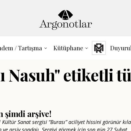
dem / Tartışma
Kütüphane
Duyuru
 Nasuh" etiketli t
 şimdi arşive!
 Kültür Sanat sergisi “Burası” aciliyet hissini görünür kıla
n ve arşiv sondajı. Sergiyi görmek için son gün 27 Şubat.