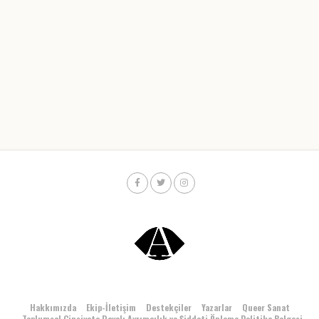
Hakkımızda
Ekip-İletişim
Destekçiler
Yazarlar
Queer Sanat
Toplumsal Cinsiyete Dayalı Ayrımcılık ve Şiddeti Önleme Politika Belgesi