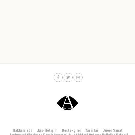
Hakkımızda
Ekip-İletişim
Destekçiler
Yazarlar
Queer Sanat
Toplumsal Cinsiyete Dayalı Ayrımcılık ve Şiddeti Önleme Politika Belgesi