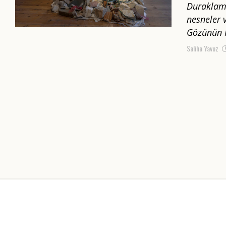
Duraklama
nesneler 
Gözünün N
Saliha Yavuz