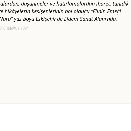
lardan, düşünmeler ve hatırlamalardan ibaret, tanıdık
ve hikâyelerin kesişenlerinin bol olduğu “Elinin Emeği
uru” yaz boyu Eskişehir’de Eldem Sanat Alanı’nda.
5 TEMMUZ 2024