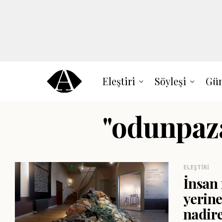
Eleştiri
Söyleşi
Gün
"odunpazar
ELEŞTIRI
İnsan
yerin
nadir