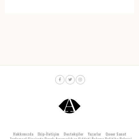
Hakkımızda
Ekip-İletişim
Destekçiler
Yazarlar
Queer Sanat
Toplumsal Cinsiyete Dayalı Ayrımcılık ve Şiddeti Önleme Politika Belgesi