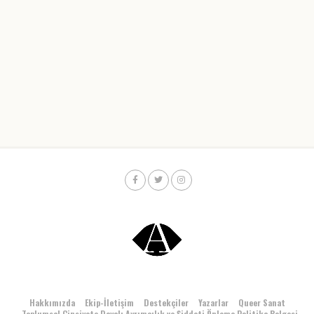
Hakkımızda
Ekip-İletişim
Destekçiler
Yazarlar
Queer Sanat
Toplumsal Cinsiyete Dayalı Ayrımcılık ve Şiddeti Önleme Politika Belgesi