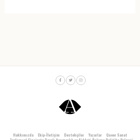
Hakkımızda
Ekip-İletişim
Destekçiler
Yazarlar
Queer Sanat
Toplumsal Cinsiyete Dayalı Ayrımcılık ve Şiddeti Önleme Politika Belgesi