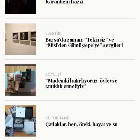
Karanlığın hazzı
ELEŞTIRI
Bursa’da zaman: “Tekinsiz” ve
“Misi’den Gümüştepe’ye” sergileri
SÖYLEŞI
“Mademki hatırlıyoruz, öyleyse
tanıklık etmeliyiz”
KÜTÜPHANE
Çatlaklar, ben, öteki, hayat ve su