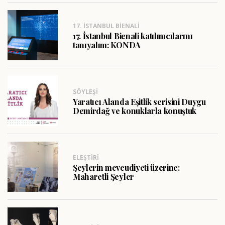
17. İSTANBUL BIENALI
17. İstanbul Bienali katılımcılarını
tanıyalım: KONDA
SÖYLEŞI
Yaratıcı Alanda Eşitlik serisini Duygu
Demirdağ ve konuklarla konuştuk
ELEŞTIRI
Şeylerin mevcudiyeti üzerine:
Maharetli Şeyler