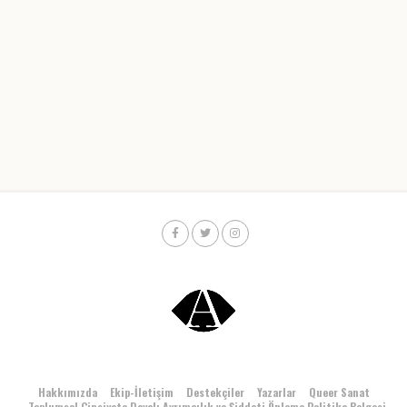
Hakkımızda
Ekip-İletişim
Destekçiler
Yazarlar
Queer Sanat
Toplumsal Cinsiyete Dayalı Ayrımcılık ve Şiddeti Önleme Politika Belgesi