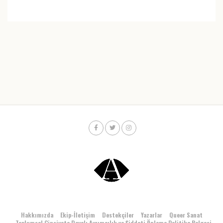
Hakkımızda
Ekip-İletişim
Destekçiler
Yazarlar
Queer Sanat
Toplumsal Cinsiyete Dayalı Ayrımcılık ve Şiddeti Önleme Politika Belgesi