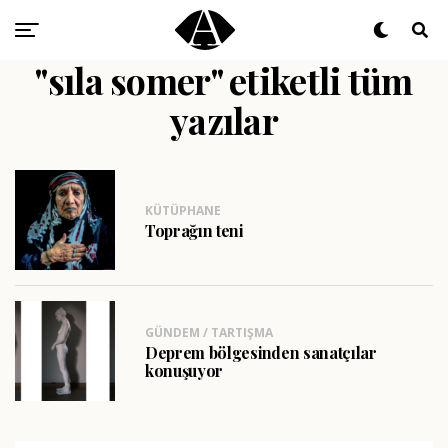
"sıla somer" etiketli tüm
yazılar
KÜTÜPHANE
Toprağın teni
GÜNDEM / TARTIŞMA
Deprem bölgesinden sanatçılar
konuşuyor