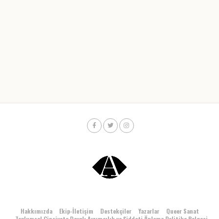
Hakkımızda
Ekip-İletişim
Destekçiler
Yazarlar
Queer Sanat
Toplumsal Cinsiyete Dayalı Ayrımcılık ve Şiddeti Önleme Politika Belgesi