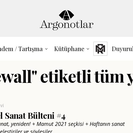
dem / Tartışma
Kütüphane
Duyuru
wall" etiketli tüm 
VI
 Sanat Bülteni #4
sanat, yeniden! + Mamut 2021 seçkisi + Haftanın sanat
leştiriler ve söyleşiler