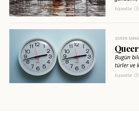
Argonotlar
QUEER SANA
Queer 
Bugün bil
türler ve 
Argonotlar