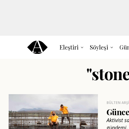
Eleştiri
Söyleşi
Gün
"stone
BÜLTEN ARŞI
Güncel
Aktivist 
gündemi, e