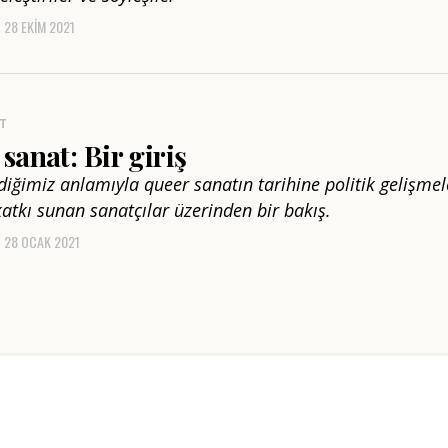
28 EKIM 2021
T
sanat: Bir giriş
diğimiz anlamıyla queer sanatın tarihine politik gelişmel
katkı sunan sanatçılar üzerinden bir bakış.
28 OCAK 2021