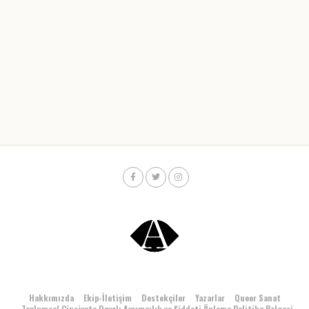
Hakkımızda
Ekip-İletişim
Destekçiler
Yazarlar
Queer Sanat
Toplumsal Cinsiyete Dayalı Ayrımcılık ve Şiddeti Önleme Politika Belgesi