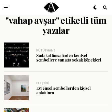
"vahap avşar" etiketli tüm
yazılar
KÜTÜPHANE
Sadakat timsalinden kentsel
sembollere sanatta sokak köpekleri
ELEŞTIRI
Evrensel sembollerden kişisel
anlatılara