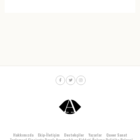
Hakkımızda
Ekip-İletişim
Destekçiler
Yazarlar
Queer Sanat
Toplumsal Cinsiyete Dayalı Ayrımcılık ve Şiddeti Önleme Politika Belgesi