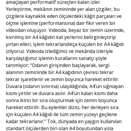
amaçlayan performatif süreçten kalan izler.
Yerleştirme, mekânın zemininde yer alan çizgiler, bu
çizgilere kaynaklık eden ölçülerdeki kâğıt parçaları ve
ölçme işlemine (performansına) dair fikir veren bir
videodan oluşuyor. Videoda, beyaz bir zemin üzerinde,
kıvrılmış bir A4 kâğıdın kat yerlerini belirginleştirip
yırtan elleri, işlem tekrarlandıkça küçülen bir A4 kâğıdı
izliyoruz. Videoda izlediğimiz ve mekânda izleriyle
karşılaştığımız işlemin kurallarını sanatçı şöyle
tanımlıyor; “Odanın girişinden başlayarak, sergi
alanının zemininde bir A4 kağıdının çevresi tekrar
tekrar işaretlenir ve zemin boyunca hareket ettirilir.
Duvara (odanın sınırına) ulaşıldığında, A4’ün sığmayan
kısmı yırtılır ve duvara asılır. A4’ün kalan kısmı daha
sonra ikinci bir sıra oluşturmak için zemin boyunca
hareket ettirilir. Bu eylemler dizisi, her ilerleyen sıra
için küçülen A4 kâğıdı ile tüm zemin yüzeyi geçilene
kadar tekrarlanır.” Tok, dünyada en yaygın kullanılan
standart ölçülerden biri olan A4 boyutundan yola