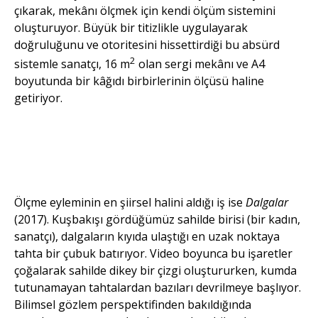
çıkarak, mekânı ölçmek için kendi ölçüm sistemini
oluşturuyor. Büyük bir titizlikle uygulayarak
doğruluğunu ve otoritesini hissettirdiği bu absürd
2
sistemle sanatçı, 16 m
olan sergi mekânı ve A4
boyutunda bir kâğıdı birbirlerinin ölçüsü haline
getiriyor.
Ezgi Tok, Yer
Değiştiren Olaylar ve
Muhtemel Çıkmazlar,
Dijital Baskı, 2020
Ölçme eyleminin en şiirsel halini aldığı iş ise
Dalgalar
(2017). Kuşbakışı gördüğümüz sahilde birisi (bir kadın,
sanatçı), dalgaların kıyıda ulaştığı en uzak noktaya
tahta bir çubuk batırıyor. Video boyunca bu işaretler
çoğalarak sahilde dikey bir çizgi oluştururken, kumda
tutunamayan tahtalardan bazıları devrilmeye başlıyor.
Bilimsel gözlem perspektifinden bakıldığında