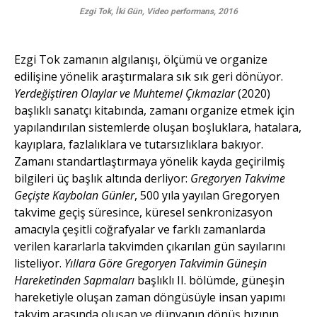
Ezgi Tok, İki Gün, Video performans, 2016
Ezgi Tok zamanın algılanışı, ölçümü ve organize
edilişine yönelik araştırmalara sık sık geri dönüyor.
Yerdeğiştiren Olaylar ve Muhtemel Çıkmazlar
(2020)
başlıklı sanatçı kitabında, zamanı organize etmek için
yapılandırılan sistemlerde oluşan boşluklara, hatalara,
kayıplara, fazlalıklara ve tutarsızlıklara bakıyor.
Zamanı standartlaştırmaya yönelik kayda geçirilmiş
bilgileri üç başlık altında derliyor:
Gregoryen Takvime
Geçişte Kaybolan Günler
, 500 yıla yayılan Gregoryen
takvime geçiş süresince, küresel senkronizasyon
amacıyla çeşitli coğrafyalar ve farklı zamanlarda
verilen kararlarla takvimden çıkarılan gün sayılarını
listeliyor.
Yıllara Göre Gregoryen Takvimin Güneşin
Hareketinden Sapmaları
başlıklı II. bölümde, güneşin
hareketiyle oluşan zaman döngüsüyle insan yapımı
takvim arasında oluşan ve dünyanın dönüş hızının