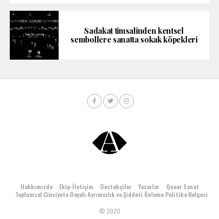
Sadakat timsalinden kentsel
sembollere sanatta sokak köpekleri
Hakkımızda
Ekip-İletişim
Destekçiler
Yazarlar
Queer Sanat
Toplumsal Cinsiyete Dayalı Ayrımcılık ve Şiddeti Önleme Politika Belgesi
© 2020