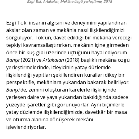
Ezgi Tok, Artakalan,
Mekâna özgü yerleştirme
,
2018
Ezgi Tok, insanın algısını ve deneyimini yapılandıran
akslar olan zaman ve mekânla nasıl ilişkilendiğimizi
sorguluyor. Tok’un, davet edildiği bir mekâna vereceği
tepkiyi kavramsallaştırırken, mekânın içine girmeden
önce bir kuş gibi üzerinde uçtuğunu hayal ediyorum.
Bahçe
(2021) ve
Artakalan
(2018) başlıklı mekâna özgü
yerleştirmelerinde, izleyicinin yatay düzlemde
ilişkilendiği yapıtları şekillendiren kuralları dikey bir
perspektifle, mekânlara yukarıdan bakarak belirliyor.
Bahçe
’de, zemini oluşturan karelerle ilişki içinde
yerleşen daire ve yaya yukarıdan bakıldığında sadece
yüzeyde işaretler gibi görünüyorlar. Aynı biçimlerle
yatay düzlemde ilişkilendiğimizde, davetkâr bir masa
ve oturma alanına dönüşerek mekânı
işlevlendiriyorlar.