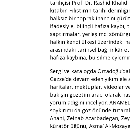
tarihçisi Prof. Dr. Rashid Khalid
kitabın Filistin’in tarihi derinliğ
halksız bir toprak inancını çürüt
ifadesiyle, bilinçli hafıza kaybı,
saptırmalar, yerleşimci sömürgec
halkın kendi ülkesi üzerindeki h
arasındaki tarihsel bağı inkâr e
hafıza kaybına, bu silme eylemi
Sergi ve katalogda Ortadoğu’daki
Gazze’de devam eden yıkım ele al
haritalar, mektuplar, videolar v
bakışın gözetim aracı olarak nasıl
yorumladığını inceliyor. ANAMED’
soykırımı da göz önünde tutarak 
Anani, Zeinab Azarbadegan, Zey
küratörlüğünü, Asma’ Al-Mozaye