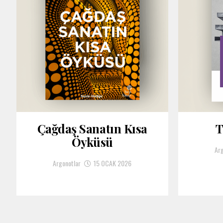
Çağdaş Sanatın Kısa
T
Öyküsü
Arg
Argonotlar
15 OCAK 2026