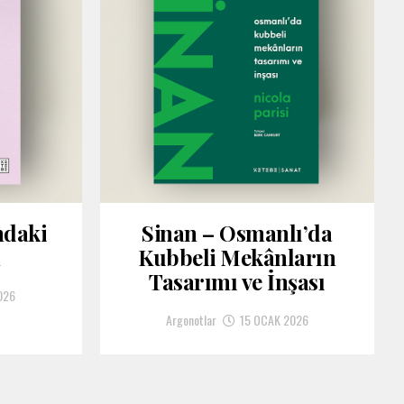
ndaki
Sinan – Osmanlı’da
m
Kubbeli Mekânların
Tasarımı ve İnşası
026
Argonotlar
15 OCAK 2026