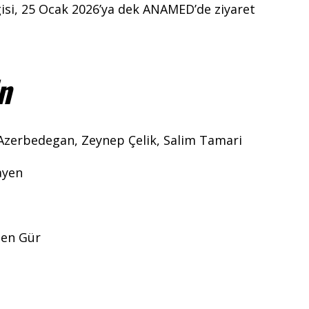
rgisi, 25 Ocak 2026’ya dek ANAMED’de ziyaret
n
 Azerbedegan, Zeynep Çelik, Salim Tamari
ayen
şen Gür