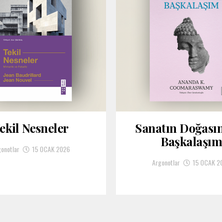
ekil Nesneler
Sanatın Doğası
Başkalaşı
onotlar
15 OCAK 2026
Argonotlar
15 OCAK 2