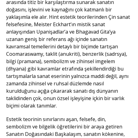
arasında titiz bir karşılaştırma sunarak sanatın
doğasını, işlevini ve kaynağını çok katmanlı bir
yaklaşımla ele alır. Hint estetik teorilerinden Çin sanat
felsefesine, Meister Eckhart’ın mistik sanat
anlayışından Upanişadlar’a ve Bhagavad Gita’ya
uzanan geniş bir referans ağı içinde sanatın
kavramsal temellerini detaylı bir biçimde tartışan
Coomaraswamy, taklit (anukriti), benzerlik (sadrsya),
bilgi (pramana), sembolizm ve zihinsel imgelem
(dhyana) gibi kavramlar etrafında şekillendirdiği bu
tartışmalarla sanat eserinin yalnızca maddi değil, aynı
zamanda zihinsel ve ruhsal düzlemde nasıl
kurulduğunu açığa çıkararak sanatı dış dünyanın
taklidinden çok, onun özsel işleyişine içkin bir varlık
biçimi olarak tanımlar.
Estetik teorinin sınırlarını aşan, felsefe, din,
sembolizm ve bilgelik öğretilerini bir araya getiren
Sanatın Doğasındaki Başkalaşım, sanatın kökenine,