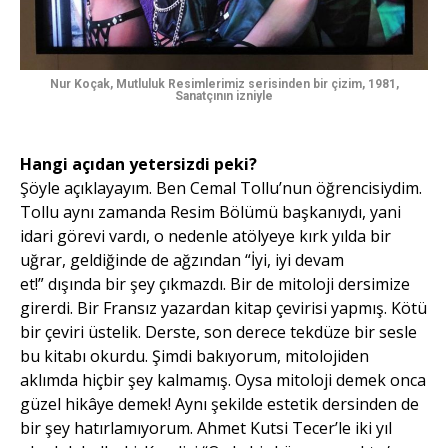
Nur Koçak, Mutluluk Resimlerimiz serisinden bir çizim, 1981,
Sanatçının izniyle
Hangi açıdan yetersizdi peki?
Şöyle açıklayayım. Ben Cemal Tollu’nun öğrencisiydim.
Tollu aynı zamanda Resim Bölümü başkanıydı, yani
idari görevi vardı, o nedenle atölyeye kırk yılda bir
uğrar, geldiğinde de ağzından “İyi, iyi devam
et!” dışında bir şey çıkmazdı. Bir de mitoloji dersimize
girerdi. Bir Fransız yazardan kitap çevirisi yapmış. Kötü
bir çeviri üstelik. Derste, son derece tekdüze bir sesle
bu kitabı okurdu. Şimdi bakıyorum, mitolojiden
aklımda hiçbir şey kalmamış. Oysa mitoloji demek onca
güzel hikâye demek! Aynı şekilde estetik dersinden de
bir şey hatırlamıyorum. Ahmet Kutsi Tecer’le iki yıl