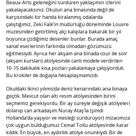
Beaux-Arts geleneğini sürdüren yaklaşımın izlerini
yakalayacaksınız. Okulun ana binasında değil de
karşısındaki bir handa kiralanmış odalarda
çalıştığımız, Zeki Faik’in müdürlüğü döneminde Louvre
müzesinden getirtilmiş alçı kalıplara bakarak bir yıl
boyunca çizdiğimiz desenler bunlar. Burada amaç
sanat eserlerinin farkında olmadan gözümüzü
eğitmesiydi. Ayrıca her akşam ana binada cour de soir
(akşam kursları) atölyesinde canlı modele verdirilen
10-15 dakikalık kısa pozları yakalamaya çalışıyorduk.
Bu krokiler de doğayla hesaplaşmamızdı.
Okuldaki ikinci yılımızda deniz kenarındaki ana binaya
geçtik. Mevcut olan altı resim atölyesinden birini
seçmemiz gerekiyordu. Bir ay süreyle değişik atölyeleri
dolanıp can arkadaşım Nuray Ataş’la (şimdi
Hollanda’da yaşıyor ve mesleği sürdürüyor) mizacımıza
çok uygun bulduğumuz Cemal Tollu atölyesinde karar
kıldık. En büyük, en aydınlık atölye onunkiydi. Bir de