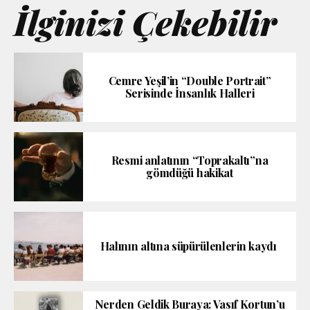
İlginizi Çekebilir
Cemre Yeşil’in “Double Portrait”
Serisinde İnsanlık Halleri
Resmi anlatının “Toprakaltı”na
gömdüğü hakikat
Halının altına süpürülenlerin kaydı
Nerden Geldik Buraya: Vasıf Kortun’u