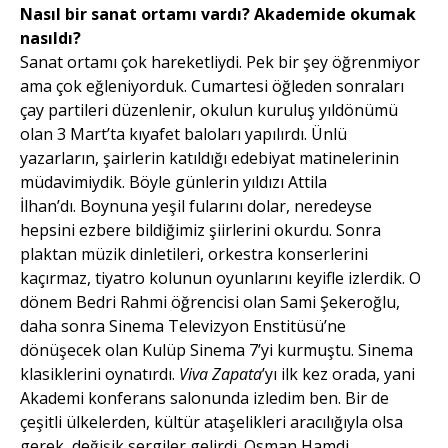
Nasıl bir sanat ortamı vardı? Akademide okumak
nasıldı?
Sanat ortamı çok hareketliydi. Pek bir şey öğrenmiyor
ama çok eğleniyorduk. Cumartesi öğleden sonraları
çay partileri düzenlenir, okulun kuruluş yıldönümü
olan 3 Mart’ta kıyafet baloları yapılırdı. Ünlü
yazarların, şairlerin katıldığı edebiyat matinelerinin
müdavimiydik. Böyle günlerin yıldızı Attila
İlhan’dı. Boynuna yeşil fularını dolar, neredeyse
hepsini ezbere bildiğimiz şiirlerini okurdu. Sonra
plaktan müzik dinletileri, orkestra konserlerini
kaçırmaz, tiyatro kolunun oyunlarını keyifle izlerdik. O
dönem Bedri Rahmi öğrencisi olan Sami Şekeroğlu,
daha sonra Sinema Televizyon Enstitüsü’ne
dönüşecek olan Kulüp Sinema 7’yi kurmuştu. Sinema
klasiklerini oynatırdı.
Viva Zapata
’yı ilk kez orada, yani
Akademi konferans salonunda izledim ben. Bir de
çeşitli ülkelerden, kültür ataşelikleri aracılığıyla olsa
gerek, değişik sergiler gelirdi. Osman Hamdi