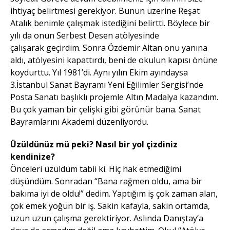
ihtiyaç belirtmesi gerekiyor. Bunun üzerine Reşat
Atalık benimle çalışmak istediğini belirtti. Böylece bir
yılı da onun Serbest Desen atölyesinde
çalışarak geçirdim. Sonra Özdemir Altan onu yanına
aldı, atölyesini kapattırdı, beni de okulun kapısı önüne
koydurttu. Yıl 1981’di. Aynı yılın Ekim ayındaysa
3.İstanbul Sanat Bayramı Yeni Eğilimler Sergisi’nde
Posta Sanatı başlıklı projemle Altın Madalya kazandım.
Bu çok yaman bir çelişki gibi görünür bana. Sanat
Bayramlarını Akademi düzenliyordu.
Üzüldünüz mü peki? Nasıl bir yol çizdiniz
kendinize?
Önceleri üzüldüm tabii ki. Hiç hak etmediğimi
düşündüm. Sonradan “Bana rağmen oldu, ama bir
bakıma iyi de oldu!” dedim. Yaptığım iş çok zaman alan,
çok emek yoğun bir iş. Sakin kafayla, sakin ortamda,
uzun uzun çalışma gerektiriyor. Aslında Danıştay’a