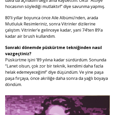
dava da açmadım değil ama kaybettim. Okul “Atölye
hocasının söylediği mutlaktır!” diye savunma yapmış.
80’li yıllar boyunca önce Aile Albümü’nden, arada
Mutluluk Resimleriniz, sonra Vitrinler dizilerine
çalıştım. Vitrinler’e gelinceye kadar, yani 74’ten 89’a
kadar air brush kullandım.
Sonraki dönemde püskürtme tekniğinden nasıl
vazgeçtiniz?
Püskürtme işini ’89 yılına kadar sürdürdüm. Sonunda
“Lanet olsun, çok zor bir teknik, kendimi daha fazla
helak edemeyeceğim!” diye düşündüm. Ve yine paşa
paşa fırçaya, önce akriliğe daha sonra da yağlı boyaya
döndüm.