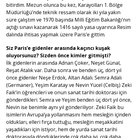
bitirdim. Mezun olunca bu kez, Karayolları 1. Bölge
Müdürlüğü’nde teknik ressam olarak iki yıla yakın
süre çalıştım ve 1970 başında Milli Eğitim Bakanlığı’nın
açtığı sınavı kazanarak 1416 sayılı yasa uyarınca Resim
dalında ihtisas yapmak üzere Paris’e gittim.
Siz Paris’e gidenler arasında kaçıncı kuşak
oluyorsunuz? Sizden önce kimler gitmişti?
İlk gidenlerin arasında Adnan Çoker, Neşet Günal,
Reşat Atalık var. Daha sonra ve benden üç, dört yıl
önce gidenler Neşe Erdok, Altan Adalı. Semra Adalı
(Germaner), Yeşim Karatay ve Nevin Yücel (Celbiş) Zeki
Faik’in öğrencileri ve onun sanat tarihi doktorası için
gönderdikleri. Semra ve Yeşim benden üç dört yıl önce,
Nevin ise benimle aynı yıl gönderiliyor. Zeki Faik bu
isimlerin Avrupa’ya yollanmasını hem mesleğin içinden
oldukları, elleri fırça tuttuğu, mesleğin meşakkatini
yaşadıkları için istiyor, hem de yurda sanat tarihi
doktorasıyla döndüklerinde çok daha iyi, çok daha