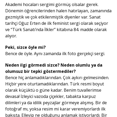
Akademi hocaları sergimi görmüş olsalar gerek.
Dönemin öğrencilerinden halen hatırlayan, zamanında
gezmiştik ve çok etkilenmiştik diyenler var. Sanat
tarihçi Oğuz Erten de ilk feminist sergi olarak seçiyor
ve “Türk Sanatı’nda İlkler” kitabına 84. madde olarak
alıyor.
Peki, sizce öyle mi?
Bence de öyle. Aynı zamanda ilk foto gerçekçi sergi.
Neden ilgi görmedi sizce? Neden olumlu ya da
olumsuz bir tepki göstermediler?
Bence hiç anlamadıklarından. Çok aykırı gelmesinden.
Hiçbir yere oturtamadıklarından. Türk resmi boyut
olarak küçüktü o güne kadar. Benim tuvallerimse
devasa! İzleyici vazoda çiçekler, tabakta karpuz
dilimleri ya da idilik peyzajlar görmeye alışmış. Bir de
fotoğraf mı, yoksa resim mi karar veremiyorlardı ilk
bakışta. Elleyip ne olduğunu anlamak istiyorlardı. Bir