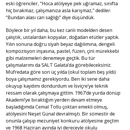
eski öğrenciler, “Hoca atölyeye pek uğramaz, sınıfta
hiç bırakmaz, çalışmanıza asla karışmaz,” dediler.
“Bundan alası can sağlığı” diye düşündük.
Böylece bir yıl daha, bu kez canlı modelden desen
çalıştık, ustalardan kopyalar, doğadan etütler yaptık.
Yılın sonuna doğru siyah beyaz dağılımına, dengeli
kompozisyon inşasına, pastel, füzen, çini mürekkebi
gibi malzemeleri denemeye geçtik. Bu tür
çalışmalarımı da SALT Galata’da görebileceksiniz.
Müfredata göre son üç yılda (okul toplam beş yıldı)
boya çalışmamız gerekiyordu. Ben iki sene daha
okuyup kaydımı dondurdum ve İsviçre’ye teknik
ressam olarak çalışmaya gittim. 1967’de yurda dönüp
Akademi’ye bıraktığım yerden devam etmeye
başladığımda Cemal Tollu çoktan emekli olmuş,
atölyesini Neşet Günal devralmıştı. Bir sömestir de
onunla çalışıp mezuniyet konkuru atölyesine geçtim
ve 1968 Haziran ayında iyi dereceyle okulu