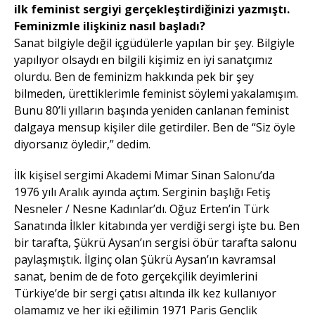
ilk feminist sergiyi gerçekleştirdiğinizi yazmıştı.
Feminizmle ilişkiniz nasıl başladı?
Sanat bilgiyle değil içgüdülerle yapılan bir şey. Bilgiyle
yapılıyor olsaydı en bilgili kişimiz en iyi sanatçımız
olurdu. Ben de feminizm hakkında pek bir şey
bilmeden, ürettiklerimle feminist söylemi yakalamışım.
Bunu 80’li yılların başında yeniden canlanan feminist
dalgaya mensup kişiler dile getirdiler. Ben de “Siz öyle
diyorsanız öyledir,” dedim.
İlk kişisel sergimi Akademi Mimar Sinan Salonu’da
1976 yılı Aralık ayında açtım. Serginin başlığı Fetiş
Nesneler / Nesne Kadınlar’dı. Oğuz Erten’in Türk
Sanatında İlkler kitabında yer verdiği sergi işte bu. Ben
bir tarafta, Şükrü Aysan’ın sergisi öbür tarafta salonu
paylaşmıştık. İlginç olan Şükrü Aysan’ın kavramsal
sanat, benim de de foto gerçekçilik deyimlerini
Türkiye’de bir sergi çatısı altında ilk kez kullanıyor
olamamız ve her iki eğilimin 1971 Paris Gençlik