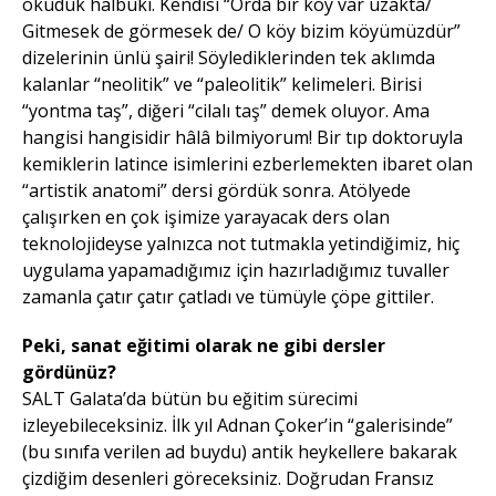
okuduk halbuki. Kendisi “Orda bir köy var uzakta/
Gitmesek de görmesek de/ O köy bizim köyümüzdür”
dizelerinin ünlü şairi! Söylediklerinden tek aklımda
kalanlar “neolitik” ve “paleolitik” kelimeleri. Birisi
“yontma taş”, diğeri “cilalı taş” demek oluyor. Ama
hangisi hangisidir hâlâ bilmiyorum! Bir tıp doktoruyla
kemiklerin latince isimlerini ezberlemekten ibaret olan
“artistik anatomi” dersi gördük sonra. Atölyede
çalışırken en çok işimize yarayacak ders olan
teknolojideyse yalnızca not tutmakla yetindiğimiz, hiç
uygulama yapamadığımız için hazırladığımız tuvaller
zamanla çatır çatır çatladı ve tümüyle çöpe gittiler.
Peki, sanat eğitimi olarak ne gibi dersler
gördünüz?
SALT Galata’da bütün bu eğitim sürecimi
izleyebileceksiniz. İlk yıl Adnan Çoker’in “galerisinde”
(bu sınıfa verilen ad buydu) antik heykellere bakarak
çizdiğim desenleri göreceksiniz. Doğrudan Fransız