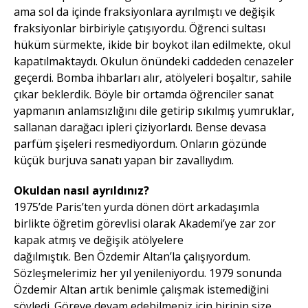
ama sol da içinde fraksiyonlara ayrılmıştı ve değişik
fraksiyonlar birbiriyle çatışıyordu. Öğrenci sultası
hüküm sürmekte, ikide bir boykot ilan edilmekte, okul
kapatılmaktaydı. Okulun önündeki caddeden cenazeler
geçerdi. Bomba ihbarları alır, atölyeleri boşaltır, sahile
çıkar beklerdik. Böyle bir ortamda öğrenciler sanat
yapmanın anlamsızlığını dile getirip sıkılmış yumruklar,
sallanan darağacı ipleri çiziyorlardı. Bense devasa
parfüm şişeleri resmediyordum. Onların gözünde
küçük burjuva sanatı yapan bir zavallıydım.
Okuldan nasıl ayrıldınız?
1975’de Paris’ten yurda dönen dört arkadaşımla
birlikte öğretim görevlisi olarak Akademi’ye zar zor
kapak atmış ve değişik atölyelere
dağılmıştık. Ben Özdemir Altan’la çalışıyordum.
Sözleşmelerimiz her yıl yenileniyordu. 1979 sonunda
Özdemir Altan artık benimle çalışmak istemediğini
söyledi. Göreve devam edebilmeniz için birinin size