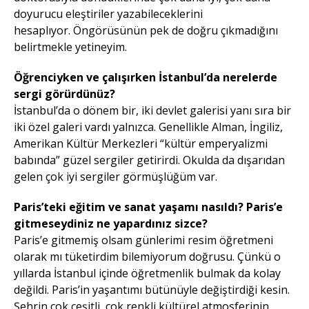
doyurucu eleştiriler yazabileceklerini
hesaplıyor. Öngörüsünün pek de doğru çıkmadığını
belirtmekle yetineyim.
Öğrenciyken ve çalışırken İstanbul’da nerelerde
sergi görürdünüz?
İstanbul’da o dönem bir, iki devlet galerisi yanı sıra bir
iki özel galeri vardı yalnızca. Genellikle Alman, İngiliz,
Amerikan Kültür Merkezleri “kültür emperyalizmi
babında” güzel sergiler getirirdi. Okulda da dışarıdan
gelen çok iyi sergiler görmüşlüğüm var.
Paris’teki eğitim ve sanat yaşamı nasıldı? Paris’e
gitmeseydiniz ne yapardınız sizce?
Paris’e gitmemiş olsam günlerimi resim öğretmeni
olarak mı tüketirdim bilemiyorum doğrusu. Çünkü o
yıllarda İstanbul içinde öğretmenlik bulmak da kolay
değildi. Paris’in yaşantımı bütünüyle değiştirdiği kesin.
Şehrin çok çeşitli, çok renkli kültürel atmosferinin,