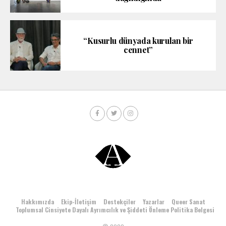
“Kusurlu dünyada kurulan bir
cennet”
Hakkımızda
Ekip-İletişim
Destekçiler
Yazarlar
Queer Sanat
Toplumsal Cinsiyete Dayalı Ayrımcılık ve Şiddeti Önleme Politika Belgesi