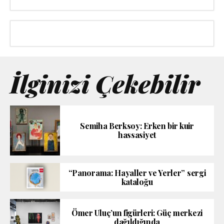
İlginizi Çekebilir
Semiha Berksoy: Erken bir kuir
hassasiyet
“Panorama: Hayaller ve Yerler” sergi
kataloğu
Ömer Uluç’un figürleri: Güç merkezi
dağıldığında