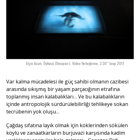
Elçin Acun, Öyküsü Olmayan-I, Video Yerleştirme, 3:30’’ loop 2017
Var kalma mücadelesi ile güç sahibi olmanın cazibesi
arasında sıkışmış bir yaşam parçacığının etrafına
toplanmış insan kalabalıkları… Ve bu kalabalıkların
içinde antropolojik sürdürülebilirliği tehlikeye sokan
tecrübenin yok oluşu…
Çağdaş sıfatına layık olmak için köklerinden sökülen
köylü ve zanaatkarların burjuvazi karşısında kadim