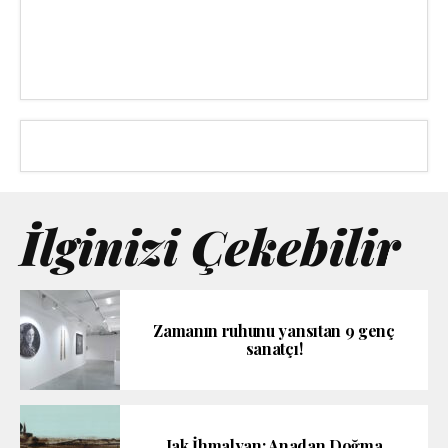
İlginizi Çekebilir
Zamanın ruhunu yansıtan 9 genç
sanatçı!
Jak İhmalyan: Anadan Doğma