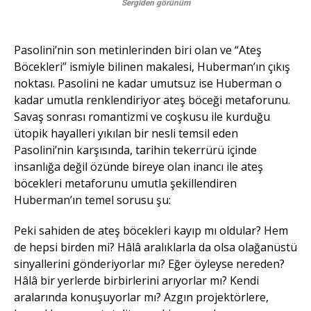
Sergiden görünüm
Pasolini’nin son metinlerinden biri olan ve “Ateş
Böcekleri” ismiyle bilinen makalesi, Huberman’ın çıkış
noktası. Pasolini ne kadar umutsuz ise Huberman o
kadar umutla renklendiriyor ateş böceği metaforunu.
Savaş sonrası romantizmi ve coşkusu ile kurduğu
ütopik hayalleri yıkılan bir nesli temsil eden
Pasolini’nin karşısında, tarihin tekerrürü içinde
insanlığa değil özünde bireye olan inancı ile ateş
böcekleri metaforunu umutla şekillendiren
Huberman’ın temel sorusu şu:
Peki sahiden de ateş böcekleri kayıp mı oldular? Hem
de hepsi birden mi? Hâlâ aralıklarla da olsa olağanüstü
sinyallerini gönderiyorlar mı? Eğer öyleyse nereden?
Hâlâ bir yerlerde birbirlerini arıyorlar mı? Kendi
aralarında konuşuyorlar mı? Azgın projektörlere,