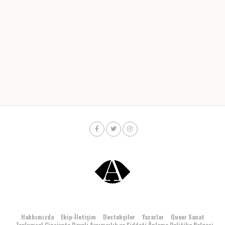
Hakkımızda
Ekip-İletişim
Destekçiler
Yazarlar
Queer Sanat
Toplumsal Cinsiyete Dayalı Ayrımcılık ve Şiddeti Önleme Politika Belgesi