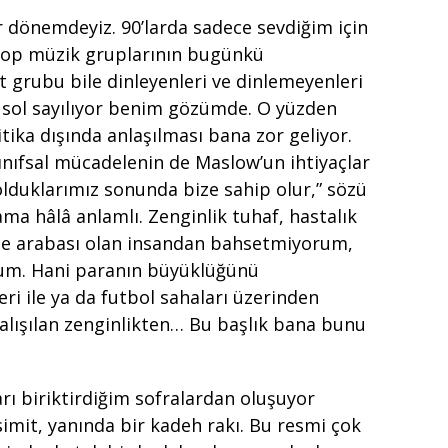
r dönemdeyiz. 90’larda sadece sevdiğim için
pop müzik gruplarının bugünkü
t grubu bile dinleyenleri ve dinlemeyenleri
usol sayılıyor benim gözümde. O yüzden
ika dışında anlaşılması bana zor geliyor.
nıfsal mücadelenin de Maslow’un ihtiyaçlar
 olduklarımız sonunda bize sahip olur,” sözü
ama hâlâ anlamlı. Zenginlik tuhaf, hastalık
tane arabası olan insandan bahsetmiyorum,
rum. Hani paranın büyüklüğünü
eri ile ya da futbol sahaları üzerinden
çalışılan zenginlikten… Bu başlık bana bunu
ı biriktirdiğim sofralardan oluşuyor
imit, yanında bir kadeh rakı. Bu resmi çok