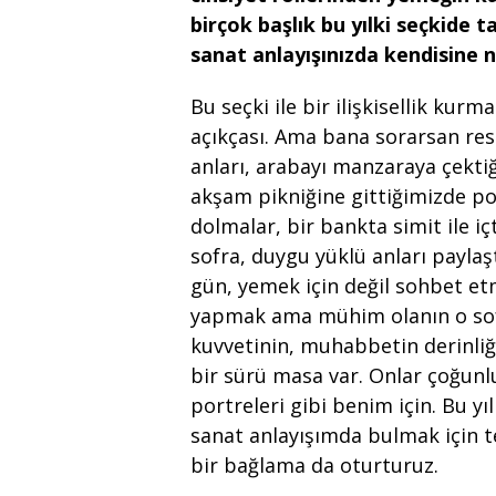
birçok başlık bu yılki seçkide t
sanat anlayışınızda kendisine n
Bu seçki ile bir ilişkisellik ku
açıkçası. Ama bana sorarsan resi
anları, arabayı manzaraya çektiğ
akşam pikniğine gittiğimizde po
dolmalar, bir bankta simit ile i
sofra, duygu yüklü anları paylaş
gün, yemek için değil sohbet et
yapmak ama mühim olanın o sofra
kuvvetinin, muhabbetin derinliğ
bir sürü masa var. Onlar çoğunl
portreleri gibi benim için. Bu yı
sanat anlayışımda bulmak için t
bir bağlama da oturturuz.