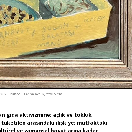
, 2025, karton üzerine akrilik, 22×15 cm
n gıda aktivizmine; açlık ve tokluk
e tüketilen arasındaki ilişkiye; mutfaktaki
ültürel ve zamansal boyutlarına kadar