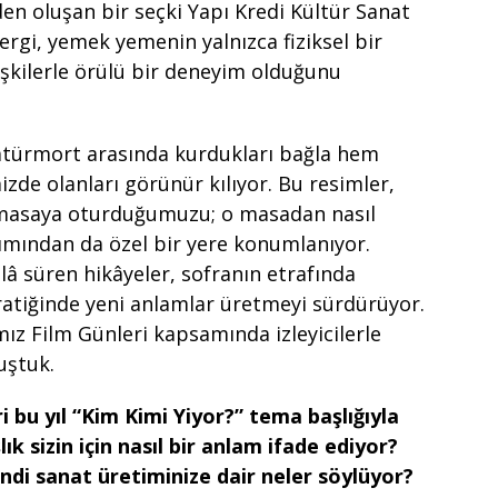
den oluşan bir seçki Yapı Kredi Kültür Sanat
Sergi, yemek yemenin yalnızca fiziksel bir
ilişkilerle örülü bir deneyim olduğunu
natürmort arasında kurdukları bağla hem
de olanları görünür kılıyor. Bu resimler,
r masaya oturduğumuzu; o masadan nasıl
ımından da özel bir yere konumlanıyor.
lâ süren hikâyeler, sofranın etrafında
pratiğinde yeni anlamlar üretmeyi sürdürüyor.
amız Film Günleri kapsamında izleyicilerle
uştuk.
i bu yıl “Kim Kimi Yiyor?” tema başlığıyla
ık sizin için nasıl bir anlam ifade ediyor?
di sanat üretiminize dair neler söylüyor?