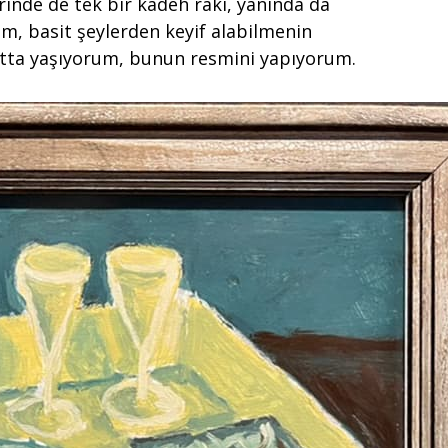
rinde de tek bir kadeh rakı, yanında da
um, basit şeylerden keyif alabilmenin
tta yaşıyorum, bunun resmini yapıyorum.