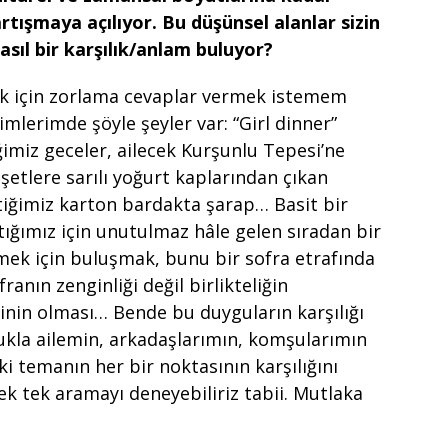
artışmaya açılıyor. Bu düşünsel alanlar sizin
asıl bir karşılık/anlam buluyor?
rmak için zorlama cevaplar vermek istemem
mlerimde şöyle şeyler var: “Girl dinner”
imiz geceler, ailecek Kurşunlu Tepesi’ne
şetlere sarılı yoğurt kaplarından çıkan
çtiğimiz karton bardakta şarap… Basit bir
tığımız için unutulmaz hâle gelen sıradan bir
mek için buluşmak, bunu bir sofra etrafında
nın zenginliği değil birlikteliğin
inin olması… Bende bu duyguların karşılığı
ukla ailemin, arkadaşlarımın, komşularımın
lki temanın her bir noktasının karşılığını
ek tek aramayı deneyebiliriz tabii. Mutlaka