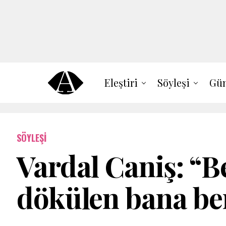
Eleştiri
Söyleşi
Gün
SÖYLEŞI
Vardal Caniş: “
dökülen bana ben