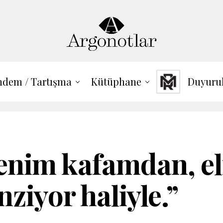
dem / Tartışma
Kütüphane
Duyuru
Benim kafamdan, e
ziyor haliyle.”