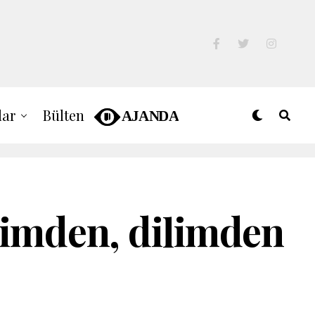
lar
Bülten
limden, dilimden