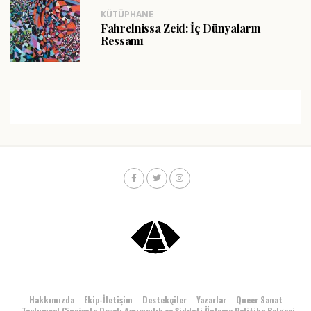
KÜTÜPHANE
Fahrelnissa Zeid: İç Dünyaların
Ressamı
Hakkımızda
Ekip-İletişim
Destekçiler
Yazarlar
Queer Sanat
Toplumsal Cinsiyete Dayalı Ayrımcılık ve Şiddeti Önleme Politika Belgesi