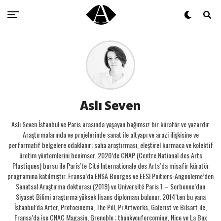
Aslı Seven
Aslı Seven İstanbul ve Paris arasında yaşayan bağımsız bir küratör ve yazardır.
Araştırmalarında ve projelerinde sanat ile altyapı ve arazi ilişkisine ve
performatif belgelere odaklanır; saha araştırması, eleştirel kurmaca ve kolektif
üretim yöntemlerini benimser. 2020’de CNAP (Centre National des Arts
Plastiques) bursu ile Paris’te Cité Internationale des Arts’da misafir küratör
programına katılmıştır. Fransa’da ENSA Bourges ve EESI Poitiers-Angouleme’den
Sanatsal Araştırma doktorası (2019) ve Université Paris 1 – Sorbonne’dan
Siyaset Bilimi araştırma yüksek lisans diploması bulunur. 2014’ten bu yana
İstanbul’da Arter, Protocinema, The Pill, Pi Artworks, Galerist ve Bilsart ile,
Fransa’da ise CNAC Magasin, Grenoble ; thankyouforcoming, Nice ve La Box