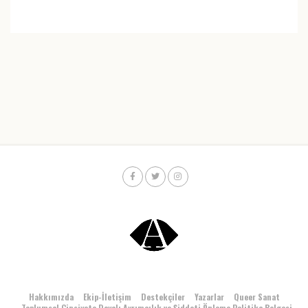
Hakkımızda
Ekip-İletişim
Destekçiler
Yazarlar
Queer Sanat
Toplumsal Cinsiyete Dayalı Ayrımcılık ve Şiddeti Önleme Politika Belgesi