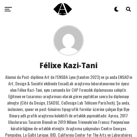
Félixe Kazi-Tani
Alumni du Post-diplôme Art de l’ENSBA Lyon (tanıtım 2023) ve şu anda ENSAD'ın
Art, Design & Société ekibinde EnsadLab araştırma laboratuvarının bir üyesi
olan Félixe Kazi-Tani, aynı zamanda bir CAP Fırıncılık diplomasına sahiptir.
Eğitmen ve tasarımcı-araştırmacı olarak görev yaptıktan sonra bu diplomayı
almıştır (Cité du Design, ESADSE, CoDesign Lab Télécom ParisTech). Şu anda,
inclusives, queer ve post-binaires tipografik formlar üzerine çalışan Bye Bye
Binary adlı grafik araştırma kolektifi ile ortaklık yapmaktadır. Ayrıca, 2017
Uluslararası Tasarım Bienali ve 2019 Milano Triennale'nin Fransız Pavyonu'nun
küratörlüğüne de ortaklık etmiştir. Araştırma çalışmaları Centre Georges
Pompidou, La Gaîté Lyrique, BID, California Center for The Arts ve Laboratoires