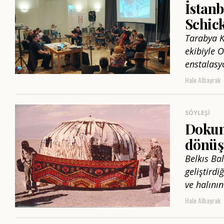
İstanb
Schick
Tarabya K
ekibiyle O
enstalasyo
Hale Albayrak
SÖYLEŞI
Dokum
dönüş
Belkıs Ba
geliştird
ve halını
Hale Albayrak