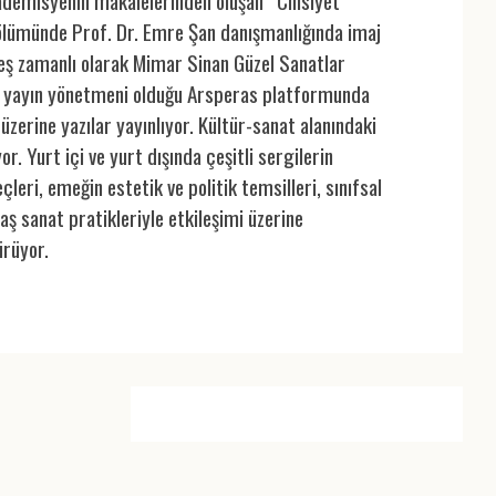
akademisyenin makalelerinden oluşan “Cinsiyet
 Bölümünde Prof. Dr. Emre Şan danışmanlığında imaj
 eş zamanlı olarak Mimar Sinan Güzel Sanatlar
el yayın yönetmeni olduğu Arsperas platformunda
üzerine yazılar yayınlıyor. Kültür-sanat alanındaki
r. Yurt içi ve yurt dışında çeşitli sergilerin
eri, emeğin estetik ve politik temsilleri, sınıfsal
aş sanat pratikleriyle etkileşimi üzerine
ürüyor.