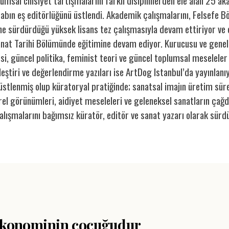
lumsal cinsiyet tartışmalarını farklı disiplinlerden ele alan 25 
itabın eş editörlüğünü üstlendi. Akademik çalışmalarını, Felsefe
ine sürdürdüğü yüksek lisans tez çalışmasıyla devam ettiriyor ve
anat Tarihi Bölümünde eğitimine devam ediyor. Kurucusu ve gen
si, güncel politika, feminist teori ve güncel toplumsal meseleler 
eleştiri ve değerlendirme yazıları ise ArtDog Istanbul’da yayınlanıyo
stlenmiş olup küratoryal pratiğinde; sanatsal imajın üretim süreçl
türel görünümleri, aidiyet meseleleri ve geleneksel sanatların çağd
alışmalarını bağımsız küratör, editör ve sanat yazarı olarak sürd
 ekonominin çocuğudur