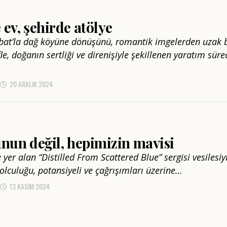
ev, şehirde atölye
bat’la dağ köyüne dönüşünü, romantik imgelerden uzak b
le, doğanın sertliği ve direnişiyle şekillenen yaratım süre
20 ARALIK 2024
nun değil, hepimizin mavisi
e yer alan “Distilled From Scattered Blue” sergisi vesilesiy
olculuğu, potansiyeli ve çağrışımları üzerine…
13 KASIM 2024