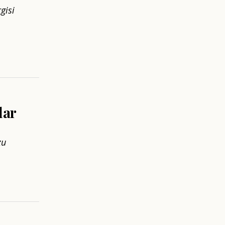
gisi
lar
zu