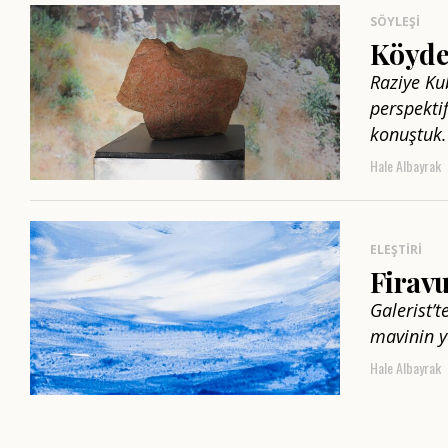
SÖYLEŞI
Köyde 
Raziye Ku
perspektif
konuştuk.
Hale Albayrak
ELEŞTIRI
Firavu
Galerist’t
mavinin y
Hale Albayrak