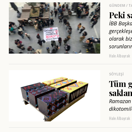
GÜNDEM / T
Peki s
İBB Başka
gerçekleşe
olarak bi
sorunlarını
Hale Albayrak
SÖYLEŞI
Tüm gü
saklan
Ramazan C
dikotomil
Hale Albayrak