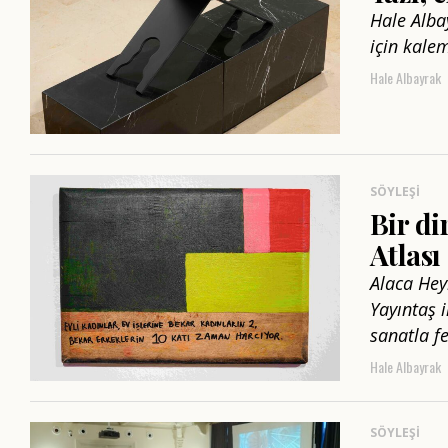
Hale Alba
için kale
Hale Albayrak
SÖYLEŞI
Bir di
Atlası
Alaca Hey
Yayıntaş i
sanatla f
Hale Albayrak
SÖYLEŞI