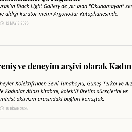
yrak'ın Black Light Gallery'de yer alan "Okunamayan" ser
me aldığı küratör metni Argonotlar Kütüphanesinde.
12 MAYIS 2026
reniş ve deneyim arşivi olarak Kadın
heyler Kolektifi’nden Sevil Tunaboylu, Güneş Terkol ve Ar
le Kadınlar Atlası kitabını, kolektif üretim süreçlerini ve
eminist aktivizm arasındaki bağları konuştuk.
10 NISAN 2026