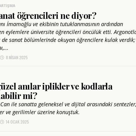
ARTIŞMA
anat öğrencileri ne diyor?
nı İmamoğlu ve ekibinin tutuklanmasının ardından
n eylemlere üniversite öğrencileri öncülük etti. Argonotl
z de sanat bölümlerinde okuyan öğrencilere kulak verdik;
,...
8 NISAN 2025
zel anılar iplikler ve kodlarla
abilir mi?
an ile sanatta geleneksel ve dijital arasındaki sentezler
er ve gerilimler üzerine konuştuk.
14 OCAK 2025