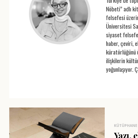
Türkiye’de top
Nöbeti” adlı k
felsefesi üzer
Üniversitesi S
siyaset felsefe
haber, çeviri, 
küratörlüğünü ü
ilişkilerin kül
yoğunlaşıyor. Ç
KÜTÜPHANE
Yazı,