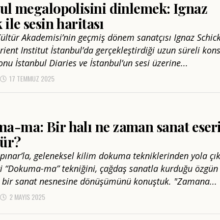
ul megalopolisini dinlemek: Ignaz
 ile sesin haritası
ültür Akademisi’nin geçmiş dönem sanatçısı Ignaz Schick
rient Institut İstanbul’da gerçekleştirdiği uzun süreli kon
nu İstanbul Diaries ve İstanbul’un sesi üzerine...
17 TEMMUZ 2025
a-ma: Bir halı ne zaman sanat eser
ür?
lpınar’la, geleneksel kilim dokuma tekniklerinden yola çı
iği “Dokuma-ma” tekniğini, çağdaş sanatla kurduğu özgün 
n bir sanat nesnesine dönüşümünü konuştuk. "Zamana...
2 MAYIS 2025