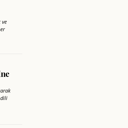
 ve
ser
ine
karak
dili