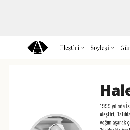
Eleştiri
Söyleşi
Gün
Hal
1999 yılında İs
eleştiri, Batıl
yoğunlaşarak çe