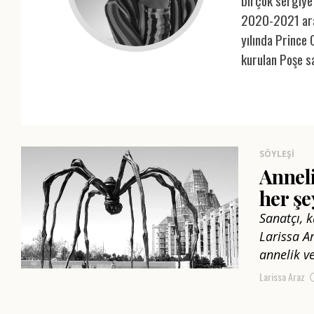
birçok sergiye
2020-2021 aras
yılında Prince
kurulan Poşe san
SÖYLEŞI
Anneli
her şe
Sanatçı, 
Larissa A
annelik v
Larissa Araz