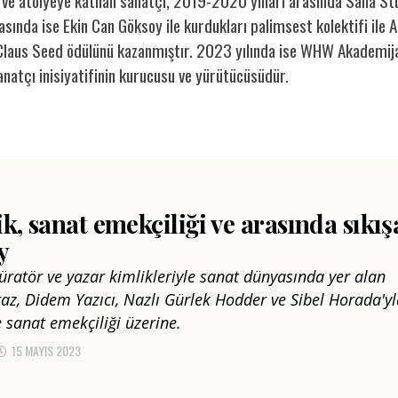
 ve atölyeye katılan sanatçı, 2019-2020 yılları arasında Saha St
ında ise Ekin Can Göksoy ile kurdukları palimsest kolektifi ile
 Claus Seed ödülünü kazanmıştır. 2023 yılında ise WHW Akademij
atçı inisiyatifinin kurucusu ve yürütücüsüdür.
k, sanat emekçiliği ve arasında sıkı
y
küratör ve yazar kimlikleriyle sanat dünyasında yer alan
raz, Didem Yazıcı, Nazlı Gürlek Hodder ve Sibel Horada'y
e sanat emekçiliği üzerine.
15 MAYIS 2023