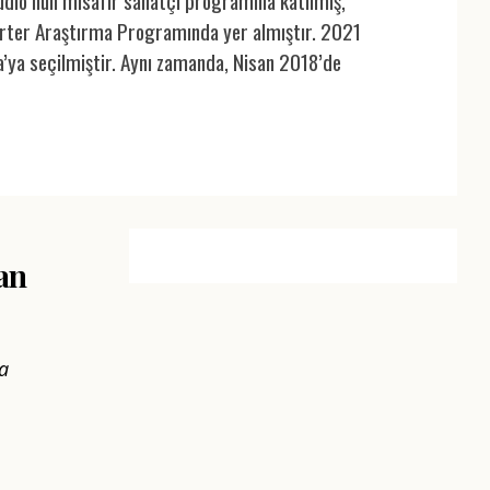
udio’nun misafir sanatçı programına katılmış,
 Arter Araştırma Programında yer almıştır. 2021
a’ya seçilmiştir. Aynı zamanda, Nisan 2018’de
şan
la