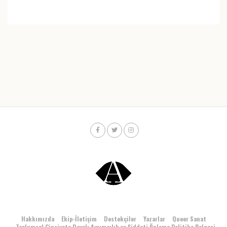
Hakkımızda
Ekip-İletişim
Destekçiler
Yazarlar
Queer Sanat
Toplumsal Cinsiyete Dayalı Ayrımcılık ve Şiddeti Önleme Politika Belgesi