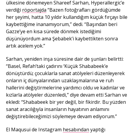
ülkesine dönemeyen Shareef Sarhan, Hyperallergic’e
verdiği
röportajda
“Bazen fotoğrafları gördüğümde
her şeyimi, hatta 10 yıldır kullandığım küçük fırçayı bile
kaybettiğime inanamıyorum,” dedi. “Başından beri
Gazze’ye en kısa sürede dönmek istediğimi
düşünüyordum ama Şebabek’i kaybettikten sonra
artık acelem yok.”
Sarhan, yeniden inşa süresine dair de şunları belirtti:
“Basel, Refah’taki çadırını ‘Küçük Shababeek’e
dönüştürdü; çocuklarla sanat atölyeleri düzenleyerek
onların iç dünyalarından uzaklaşmalarına ve ruh
hallerini değiştirmelerine yardımcı oldu ve kadınlar ve
kızlarla atölyeler düzenledi,” diye devam etti Sarhan ve
ekledi: “Shababeek bir yer değil, bir fikirdir. Bu yüzden
sanat aracılığıyla insanların hayatının anlamını
değiştirebileceğimizi söylemeye devam ediyorum.”
El Maqusui de Instagram
hesabından
yaptığı