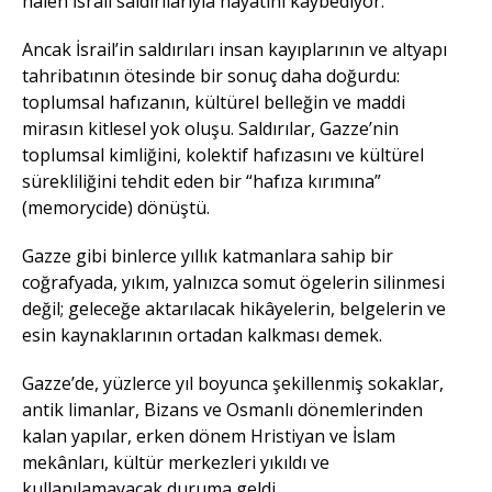
halen İsrail saldırılarıyla hayatını kaybediyor.
Ancak İsrail’in saldırıları insan kayıplarının ve altyapı
tahribatının ötesinde bir sonuç daha doğurdu:
toplumsal hafızanın, kültürel belleğin ve maddi
mirasın kitlesel yok oluşu. Saldırılar, Gazze’nin
toplumsal kimliğini, kolektif hafızasını ve kültürel
sürekliliğini tehdit eden bir “hafıza kırımına”
(memorycide) dönüştü.
Gazze gibi binlerce yıllık katmanlara sahip bir
coğrafyada, yıkım, yalnızca somut ögelerin silinmesi
değil; geleceğe aktarılacak hikâyelerin, belgelerin ve
esin kaynaklarının ortadan kalkması demek.
Gazze’de, yüzlerce yıl boyunca şekillenmiş sokaklar,
antik limanlar, Bizans ve Osmanlı dönemlerinden
kalan yapılar, erken dönem Hristiyan ve İslam
mekânları, kültür merkezleri yıkıldı ve
kullanılamayacak duruma geldi.