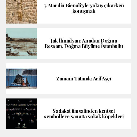
7. Mardin Bienali’yle yokuş çıkarken
konuşmak
Jak İhmalyan: Anadan Doğma
Ressam, Doğma Büyüme İstanbullu
Zamanı Tutmak: Arif Aşçı
Sadakat timsalinden kentsel
sembollere sanatta sokak köpekleri