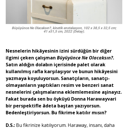
Büyüyünce Ne Olacaksın?, kinetik enstalasyon, 102 x 38,5 x 32,5 cm;
41 x51,5 cm, 2022 (Detay).
Nesnelerin hikâyesinin izini sürdüğün bir diğer
ilgimi çeken çalışman
Büyüyünce Ne Olacaksın?
.
Satın aldığın dolabın içerisinde palet olarak
kullanılmış rafla karşılaşıyor ve bunun hikâyesini
yazmaya koyuluyorsun. Sanatçıların, sanatçı-
olmayanların yaptıkları resim ve benzeri sanat
nesnelerini çalışmalarına eklemlemesine aşinayız.
Fakat burada sen bu öyküyü Donna Harawayvari
bir perspektifle âdeta baştan yazıyorsun.
Bedenleştiriyorsun. Bu fikrime katılır mısın?
D.S.:
Bu fikrinize katılıyorum. Haraway, insanı, daha