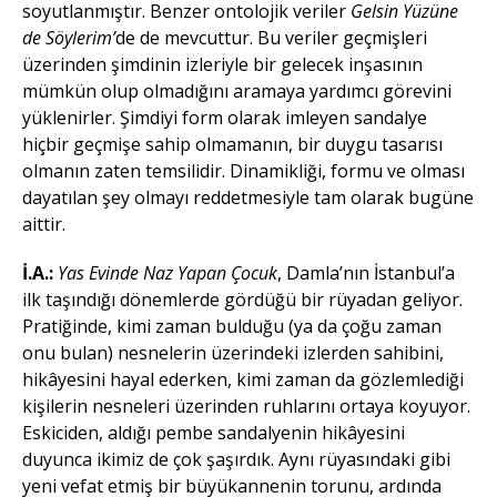
soyutlanmıştır. Benzer ontolojik veriler
Gelsin Yüzüne
de Söylerim’
de de mevcuttur. Bu veriler geçmişleri
üzerinden şimdinin izleriyle bir gelecek inşasının
mümkün olup olmadığını aramaya yardımcı görevini
yüklenirler. Şimdiyi form olarak imleyen sandalye
hiçbir geçmişe sahip olmamanın, bir duygu tasarısı
olmanın zaten temsilidir. Dinamikliği, formu ve olması
dayatılan şey olmayı reddetmesiyle tam olarak bugüne
aittir.
İ.A.:
Yas Evinde Naz Yapan Çocuk
, Damla’nın İstanbul’a
ilk taşındığı dönemlerde gördüğü bir rüyadan geliyor.
Pratiğinde, kimi zaman bulduğu (ya da çoğu zaman
onu bulan) nesnelerin üzerindeki izlerden sahibini,
hikâyesini hayal ederken, kimi zaman da gözlemlediği
kişilerin nesneleri üzerinden ruhlarını ortaya koyuyor.
Eskiciden, aldığı pembe sandalyenin hikâyesini
duyunca ikimiz de çok şaşırdık. Aynı rüyasındaki gibi
yeni vefat etmiş bir büyükannenin torunu, ardında