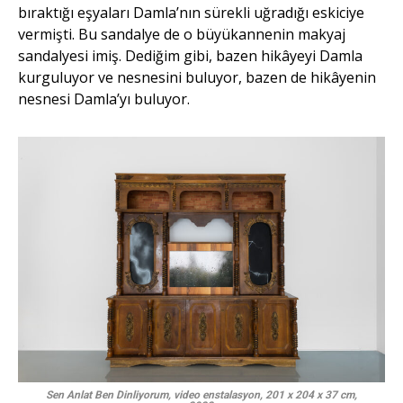
bıraktığı eşyaları Damla’nın sürekli uğradığı eskiciye
vermişti. Bu sandalye de o büyükannenin makyaj
sandalyesi imiş. Dediğim gibi, bazen hikâyeyi Damla
kurguluyor ve nesnesini buluyor, bazen de hikâyenin
nesnesi Damla’yı buluyor.
Sen Anlat Ben Dinliyorum, video enstalasyon, 201 x 204 x 37 cm,