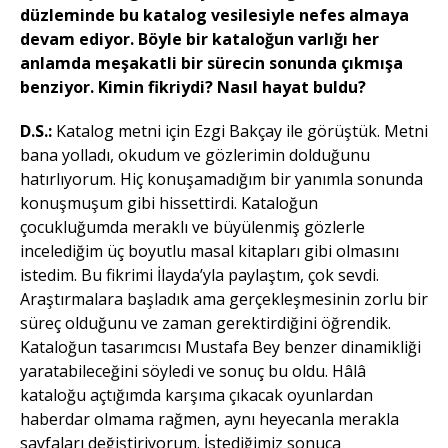
düzleminde bu katalog vesilesiyle nefes almaya
devam ediyor. Böyle bir kataloğun varlığı her
anlamda meşakatli bir sürecin sonunda çıkmışa
benziyor. Kimin fikriydi? Nasıl hayat buldu?
D.S.:
Katalog metni için Ezgi Bakçay ile görüştük. Metni
bana yolladı, okudum ve gözlerimin dolduğunu
hatırlıyorum. Hiç konuşamadığım bir yanımla sonunda
konuşmuşum gibi hissettirdi. Kataloğun
çocukluğumda meraklı ve büyülenmiş gözlerle
incelediğim üç boyutlu masal kitapları gibi olmasını
istedim. Bu fikrimi İlayda’yla paylaştım, çok sevdi.
Araştırmalara başladık ama gerçekleşmesinin zorlu bir
süreç olduğunu ve zaman gerektirdiğini öğrendik.
Kataloğun tasarımcısı Mustafa Bey benzer dinamikliği
yaratabileceğini söyledi ve sonuç bu oldu. Hâlâ
kataloğu açtığımda karşıma çıkacak oyunlardan
haberdar olmama rağmen, aynı heyecanla merakla
sayfaları değiştiriyorum. İstediğimiz sonuca