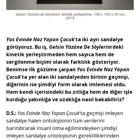
Gelsin Yüzüne de Söylerim, kinetik yerleştirme, 108 x 150 x 50 cm,
2019.
Yas Evinde Naz Yapan Çocuk
’
ta iki ayrı sandalye
görüyoruz. Bu iş,
Gelsin Yüzüne De Söylerim
’
deki
kinetik yerleştirmeden hem sayıca hem de
sergilenme biçimi olarak farklılık gösteriyor.
Benimse ilk gözüme çarpan
Yas Evinde Naz Yapan
Çocuk
’
ta yer alan iki sandalyeden birinin geçmişi,
diğerinin ise şimdiyi form olarak imlemesi oldu.
Hem kendi içerisindeki bu zıtlığa hem de diğer işle
kurduğu yakınlığa ve uzaklığa nasıl bakabiliriz?
D.S.:
Yas Evinde Naz Yapan Çocuk
‘ta geçmişi imleyen
sandalye halen ontolojisinin tüm verilerini
barındırarak insanî olma eğilimindeyken şimdiyi
imleyen sandalye ontolojisinin gerekliliklerinden