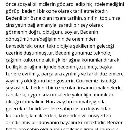
önce sosyal bilimcilerin göz ardı edip hiç irdelemediğini
görüp, bedenli bir özne olarak tarif etmektedir.
Bedenli bir özne olan insanı tarihin, sınıfın, toplumsal
cinsiyetin bağlamlarıyla işaretli bir şey olarak
görmenin doğru olduğunu söyler. Bedenin
dönüşümünün/değişiminin de öneminden
bahsederek, onun teknolojiyle şekillenen geleceği
üzerine düşünmüştür. Bedeni günümüz teknoloji
çağının kültürüne ait ilişkiler ağına konumlandırarak
bu ilişkiler ağının içinde bedenin çözülmüş, başka
türlere evrilmiş, parçalara ayrılmış ve farklı düzlemlere
yayılmış olduğunu bize gösterir. Görmemizi istediği
şey aslında bedenli bir özne olan insanın, makinelerle,
canlılarla, uygunsuz ötekilerle yakınlığın mümkün
olduğu ihtimalidir. Haraway bu ihtimal ışığında
gelecekte, belirli verilere sahip insan doğasından,
kültürden, kimliklerden, kökenden ve cinsiyetten
arındırılmış bir dünyanın hayalini kurmaktadır. Benzer
hayallere sahip olduğumu söyleyebilirim. Bunun için