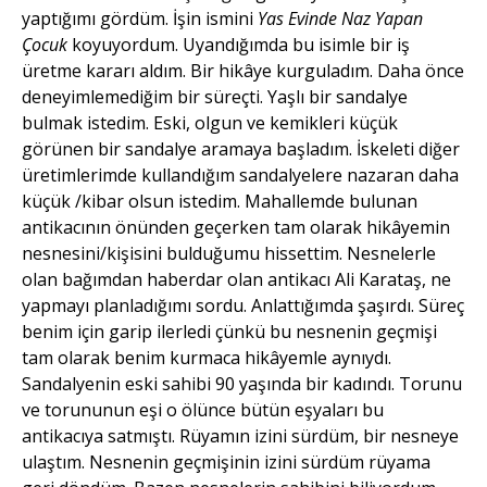
yaptığımı gördüm. İşin ismini
Yas Evinde Naz Yapan
Çocuk
koyuyordum. Uyandığımda bu isimle bir iş
üretme kararı aldım. Bir hikâye kurguladım. Daha önce
deneyimlemediğim bir süreçti. Yaşlı bir sandalye
bulmak istedim. Eski, olgun ve kemikleri küçük
görünen bir sandalye aramaya başladım. İskeleti diğer
üretimlerimde kullandığım sandalyelere nazaran daha
küçük /kibar olsun istedim. Mahallemde bulunan
antikacının önünden geçerken tam olarak hikâyemin
nesnesini/kişisini bulduğumu hissettim. Nesnelerle
olan bağımdan haberdar olan antikacı Ali Karataş, ne
yapmayı planladığımı sordu. Anlattığımda şaşırdı. Süreç
benim için garip ilerledi çünkü bu nesnenin geçmişi
tam olarak benim kurmaca hikâyemle aynıydı.
Sandalyenin eski sahibi 90 yaşında bir kadındı. Torunu
ve torununun eşi o ölünce bütün eşyaları bu
antikacıya satmıştı. Rüyamın izini sürdüm, bir nesneye
ulaştım. Nesnenin geçmişinin izini sürdüm rüyama