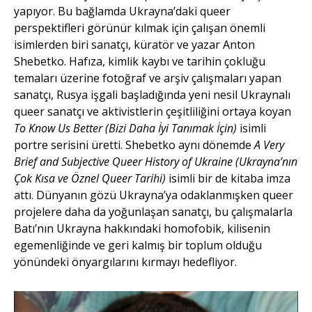
yapıyor. Bu bağlamda Ukrayna’daki queer
perspektifleri görünür kılmak için çalışan önemli
isimlerden biri sanatçı, küratör ve yazar Anton
Shebetko. Hafıza, kimlik kaybı ve tarihin çokluğu
temaları üzerine fotoğraf ve arşiv çalışmaları yapan
sanatçı, Rusya işgali başladığında yeni nesil Ukraynalı
queer sanatçı ve aktivistlerin çeşitliliğini ortaya koyan
To Know Us Better (Bizi Daha İyi Tanımak İçin)
isimli
portre serisini üretti. Shebetko aynı dönemde
A Very
Brief and Subjective Queer History of Ukraine (Ukrayna’nın
Çok Kısa ve Öznel Queer Tarihi)
isimli bir de kitaba imza
attı. Dünyanın gözü Ukrayna’ya odaklanmışken queer
projelere daha da yoğunlaşan sanatçı, bu çalışmalarla
Batı’nın Ukrayna hakkındaki homofobik, kilisenin
egemenliğinde ve geri kalmış bir toplum olduğu
yönündeki önyargılarını kırmayı hedefliyor.