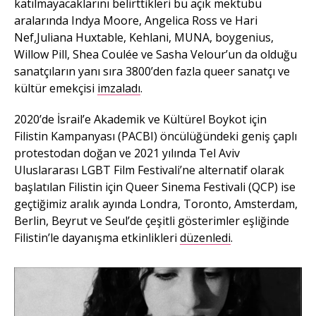
katılmayacaklarını belirttikleri bu açık mektubu
aralarında Indya Moore, Angelica Ross ve Hari
Nef,Juliana Huxtable, Kehlani, MUNA, boygenius,
Willow Pill, Shea Coulée ve Sasha Velour’un da olduğu
sanatçıların yanı sıra 3800’den fazla queer sanatçı ve
kültür emekçisi
imzaladı
.
2020’de İsrail’e Akademik ve Kültürel Boykot için
Filistin Kampanyası (PACBI) öncülüğündeki geniş çaplı
protestodan doğan ve 2021 yılında Tel Aviv
Uluslararası LGBT Film Festivali’ne alternatif olarak
başlatılan Filistin için Queer Sinema Festivali (QCP) ise
geçtiğimiz aralık ayında Londra, Toronto, Amsterdam,
Berlin, Beyrut ve Seul’de çeşitli gösterimler eşliğinde
Filistin’le dayanışma etkinlikleri
düzenledi
.