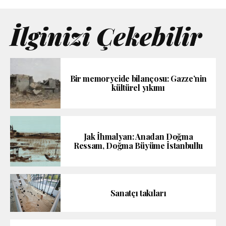
İlginizi Çekebilir
Bir memorycide bilançosu: Gazze’nin
kültürel yıkımı
Jak İhmalyan: Anadan Doğma
Ressam, Doğma Büyüme İstanbullu
Sanatçı takıları