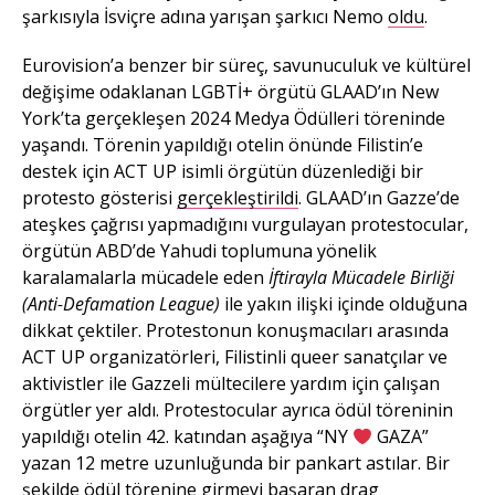
şarkısıyla İsviçre adına yarışan şarkıcı Nemo
oldu
.
Eurovision’a benzer bir süreç, savunuculuk ve kültürel
değişime odaklanan LGBTİ+ örgütü GLAAD’ın New
York’ta gerçekleşen 2024 Medya Ödülleri töreninde
yaşandı. Törenin yapıldığı otelin önünde Filistin’e
destek için ACT UP isimli örgütün düzenlediği bir
protesto gösterisi
gerçekleştirildi
. GLAAD’ın Gazze’de
ateşkes çağrısı yapmadığını vurgulayan protestocular,
örgütün ABD’de Yahudi toplumuna yönelik
karalamalarla mücadele eden
İftirayla Mücadele Birliği
(Anti-Defamation League)
ile yakın ilişki içinde olduğuna
dikkat çektiler. Protestonun konuşmacıları arasında
ACT UP organizatörleri, Filistinli queer sanatçılar ve
aktivistler ile Gazzeli mültecilere yardım için çalışan
örgütler yer aldı. Protestocular ayrıca ödül töreninin
yapıldığı otelin 42. katından aşağıya “NY
GAZA”
yazan 12 metre uzunluğunda bir pankart astılar. Bir
şekilde ödül törenine girmeyi başaran drag