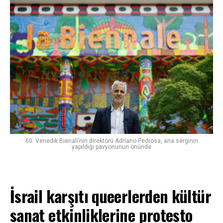
60. Venedik Bienali’nin direktörü Adriano Pedrosa, ana serginin
yapıldığı pavyonunun önünde
İsrail karşıtı queerlerden kültür
sanat etkinliklerine protesto