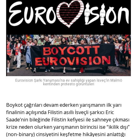
Eurovision Şarkı Yarışması’na ev sahipliği yapan İsveç’in Malmö
kentinden protesto görüntüleri
Boykot çağrıları devam ederken yarışmanın ilk yarı
finalinin açılışında Filistin asıllı İsveçli şarkıcı Eric
Saade’nin bileğinde Filistin kefiyesi ile sahneye çıkması
krize neden olurken yarışmanın birincisi ise “ikilik dışı”
(non-binary) cinsiyetini keşfetme hikâyesini anlattığı