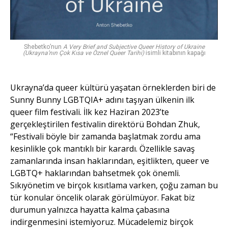
Shebetko’nun
A Very Brief and Subjective Queer History of Ukraine
(Ukrayna’nın Çok Kısa ve Öznel Queer Tarihi)
isimli kitabının kapağı
Ukrayna’da queer kültürü yaşatan örneklerden biri de
Sunny Bunny LGBTQIA+ adını taşıyan ülkenin ilk
queer film festivali. İlk kez Haziran 2023’te
gerçekleştirilen festivalin direktörü Bohdan Zhuk,
“Festivali böyle bir zamanda başlatmak zordu ama
kesinlikle çok mantıklı bir karardı. Özellikle savaş
zamanlarında insan haklarından, eşitlikten, queer ve
LGBTQ+ haklarından bahsetmek çok önemli.
Sıkıyönetim ve birçok kısıtlama varken, çoğu zaman bu
tür konular öncelik olarak görülmüyor. Fakat biz
durumun yalnızca hayatta kalma çabasına
indirgenmesini istemiyoruz. Mücadelemiz birçok