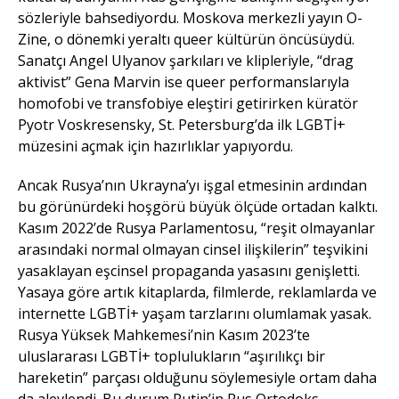
sözleriyle bahsediyordu. Moskova merkezli yayın O-
Zine, o dönemki yeraltı queer kültürün öncüsüydü.
Sanatçı Angel Ulyanov şarkıları ve klipleriyle, “drag
aktivist” Gena Marvin ise queer performanslarıyla
homofobi ve transfobiye eleştiri getirirken küratör
Pyotr Voskresensky, St. Petersburg’da ilk LGBTİ+
müzesini açmak için hazırlıklar yapıyordu.
Ancak Rusya’nın Ukrayna’yı işgal etmesinin ardından
bu görünürdeki hoşgörü büyük ölçüde ortadan kalktı.
Kasım 2022’de Rusya Parlamentosu, “reşit olmayanlar
arasındaki normal olmayan cinsel ilişkilerin” teşvikini
yasaklayan eşcinsel propaganda yasasını genişletti.
Yasaya göre artık kitaplarda, filmlerde, reklamlarda ve
internette LGBTİ+ yaşam tarzlarını olumlamak yasak.
Rusya Yüksek Mahkemesi’nin Kasım 2023’te
uluslararası LGBTİ+ toplulukların “aşırılıkçı bir
hareketin” parçası olduğunu söylemesiyle ortam daha