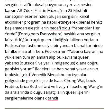
sergide İsrail’in ulusal pavyonuna yer vermesine
karşın ABD’deki Filistin Müzesi’nin 23 Filistinli
sanatçının eserlerinden oluşan sergisini ikincil
etkinlikler programına kabul etmeyerek bienal henüz
başlamadan eleştirilerin
hedefi oldu
. “Yabancılar Her
Yerde” (Foreigners Everywhere) başlıklı ana serginin
küratörlüğünü açık queer kimliğiyle bilinen Adriano
Pedrosa’nın üstlenmesiyle bir yandan bienal tarihinde
bir ilke imza atılırken, Pedrosa’nın “Yabancı kavramına
yüklenen tüm anlamları alıp bu kavramı queer,
yabancı (outsider) ve yerli (indigenous) olana doğru
genişletiyorum” ifadeleri ise bazı sanat yazarlarının
tepkisini
çekti
. Venedik Bienali bu tartışmalar
gölgesinde gerçekleşse de Isaac Chong Wai, Louis
Fratino, Erica Rutherford ve Evelyn Taocheng Wang’ın
da aralarında olduğu sanatçıların queer işlerini
sergilemelerine olanak
tanıdı
.