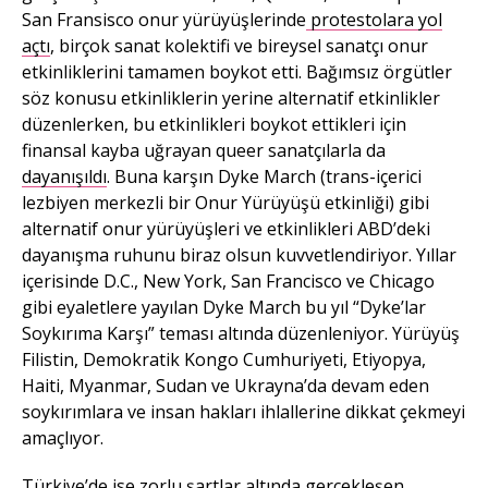
San Fransisco onur yürüyüşlerinde
protestolara yol
açtı
, birçok sanat kolektifi ve bireysel sanatçı onur
etkinliklerini tamamen boykot etti. Bağımsız örgütler
söz konusu etkinliklerin yerine alternatif etkinlikler
düzenlerken, bu etkinlikleri boykot ettikleri için
finansal kayba uğrayan queer sanatçılarla da
dayanışıldı
. Buna karşın Dyke March (trans-içerici
lezbiyen merkezli bir Onur Yürüyüşü etkinliği) gibi
alternatif onur yürüyüşleri ve etkinlikleri ABD’deki
dayanışma ruhunu biraz olsun kuvvetlendiriyor. Yıllar
içerisinde D.C., New York, San Francisco ve Chicago
gibi eyaletlere yayılan Dyke March bu yıl “Dyke’lar
Soykırıma Karşı” teması altında düzenleniyor. Yürüyüş
Filistin, Demokratik Kongo Cumhuriyeti, Etiyopya,
Haiti, Myanmar, Sudan ve Ukrayna’da devam eden
soykırımlara ve insan hakları ihlallerine dikkat çekmeyi
amaçlıyor.
Türkiye’de ise zorlu şartlar altında gerçekleşen