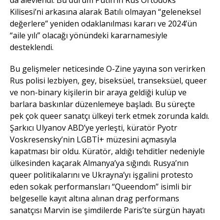
da alevlendi. Bu durum Putin’in Rus Ortodoks
Kilisesi’ni arkasına alarak Batılı olmayan “geleneksel
değerlere” yeniden odaklanılması kararı ve 2024’ün
“aile yılı” olacağı yönündeki kararnamesiyle
desteklendi.
Bu gelişmeler neticesinde O-Zine yayına son verirken
Rus polisi lezbiyen, gey, biseksüel, transeksüel, queer
ve non-binary kişilerin bir araya geldiği kulüp ve
barlara baskınlar düzenlemeye başladı. Bu süreçte
pek çok queer sanatçı ülkeyi terk etmek zorunda kaldı.
Şarkıcı Ulyanov ABD’ye yerleşti, küratör Pyotr
Voskresensky’nin LGBTİ+ müzesini açmasıyla
kapatması bir oldu. Küratör, aldığı tehditler nedeniyle
ülkesinden kaçarak Almanya’ya sığındı. Rusya’nın
queer politikalarını ve Ukrayna’yı işgalini protesto
eden sokak performansları “Queendom” isimli bir
belgeselle kayıt altına alınan drag performans
sanatçısı Marvin ise şimdilerde Paris’te sürgün hayatı