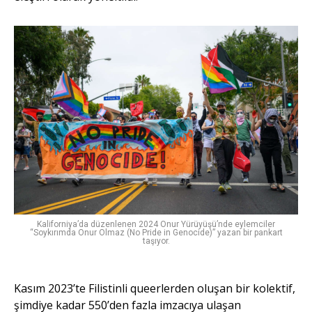
Kaliforniya’da düzenlenen 2024 Onur Yürüyüşü’nde eylemciler
“Soykırımda Onur Olmaz (No Pride in Genocide)” yazan bir pankart
taşıyor.
Kasım 2023’te Filistinli queerlerden oluşan bir kolektif,
şimdiye kadar 550’den fazla imzacıya ulaşan