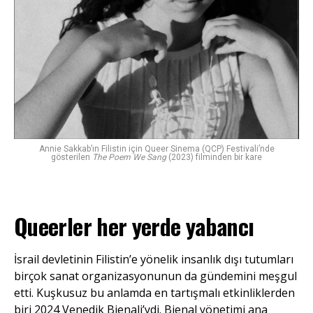
Annie Sakkab’ın Filistin için Queer Sinema (QCP) Festivali’nde
gösterilen
The Poem We Sang
(2023) filminden bir kare
Queerler her yerde yabancı
İsrail devletinin Filistin’e yönelik insanlık dışı tutumları
birçok sanat organizasyonunun da gündemini meşgul
etti. Kuşkusuz bu anlamda en tartışmalı etkinliklerden
biri 2024 Venedik Bienali’ydi. Bienal yönetimi ana