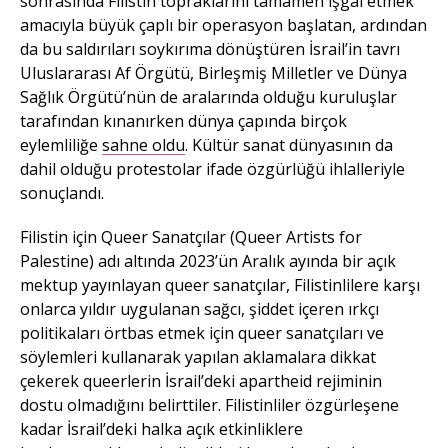
sonrasında Filistin topraklarını tamamen işgal etmek
amacıyla büyük çaplı bir operasyon başlatan, ardından
da bu saldırıları soykırıma dönüştüren İsrail’in tavrı
Uluslararası Af Örgütü, Birleşmiş Milletler ve Dünya
Sağlık Örgütü’nün de aralarında olduğu kuruluşlar
tarafından kınanırken dünya çapında birçok
eylemliliğe
sahne oldu
. Kültür sanat dünyasının da
dahil olduğu protestolar ifade özgürlüğü ihlalleriyle
sonuçlandı.
Filistin için Queer Sanatçılar (Queer Artists for
Palestine) adı altında 2023’ün Aralık ayında bir açık
mektup yayınlayan queer sanatçılar, Filistinlilere karşı
onlarca yıldır uygulanan sağcı, şiddet içeren ırkçı
politikaları örtbas etmek için queer sanatçıları ve
söylemleri kullanarak yapılan aklamalara dikkat
çekerek queerlerin İsrail’deki apartheid rejiminin
dostu olmadığını belirttiler. Filistinliler özgürleşene
kadar İsrail’deki halka açık etkinliklere