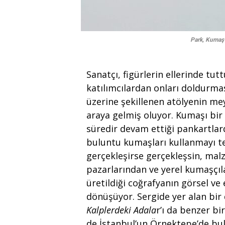
Park, Kumaş 
Sanatçı, figürlerin ellerinde tu
katılımcılardan onları doldurması
üzerine şekillenen atölyenin me
araya gelmiş oluyor. Kumaşı bir 
süredir devam ettiği pankartlard
buluntu kumaşları kullanmayı te
gerçekleşirse gerçekleşsin, malz
pazarlarından ve yerel kumaşçıla
üretildiği coğrafyanın görsel ve
dönüşüyor. Sergide yer alan bir
Kalplerdeki Adala
r’ı da benzer b
de İstanbul’un Örnektepe’de b