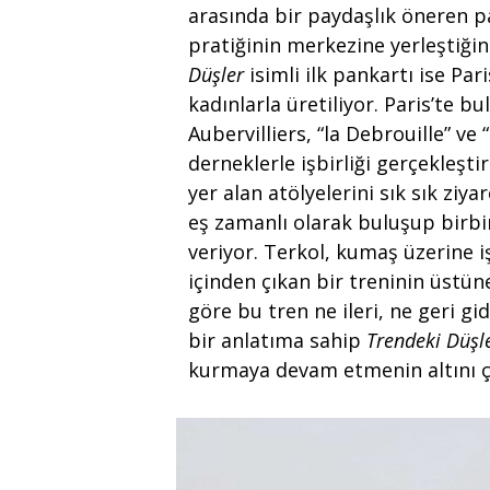
arasında bir paydaşlık öneren p
pratiğinin merkezine yerleştiğini
Düşler
isimli ilk pankartı ise Par
kadınlarla üretiliyor. Paris’te b
Aubervilliers, “la Debrouille” ve
derneklerle işbirliği gerçekleşt
yer alan atölyelerini sık sık zi
eş zamanlı olarak buluşup birbi
veriyor. Terkol, kumaş üzerine i
içinden çıkan bir treninin üstüne
göre bu tren ne ileri, ne geri gi
bir anlatıma sahip
Trendeki Düşl
kurmaya devam etmenin altını çi