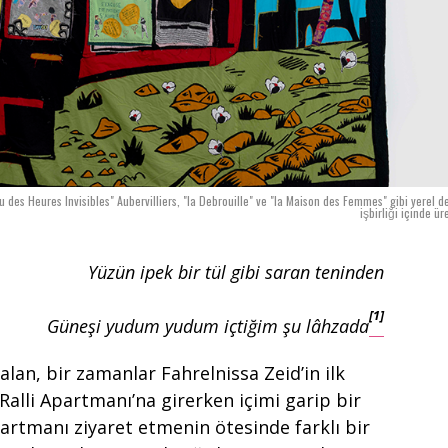
u des Heures Invisibles" Aubervilliers, "la Debrouille" ve "la Maison des Femmes" gibi yerel d
işbirliği içinde ür
Yüzün ipek bir tül gibi saran teninden
[1]
Güneşi yudum yudum içtiğim şu lâhzada
 alan, bir zamanlar Fahrelnissa Zeid’in ilk
i Ralli Apartmanı’na girerken içimi garip bir
apartmanı ziyaret etmenin ötesinde farklı bir