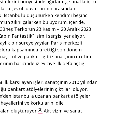
imlerini bünyesinde ağırlamış, sanatla iç içe
rla çevrili duvarlarının arasından
ki İstanbul’u düşünürken kendimi beşinci
’un zilini çalarken buluyorum. İçeride,
 Güneş Terkol’un 23 Kasım – 20 Aralık 2023
abin Fantastik” isimli sergisi yer alıyor.
 aylık bir süreye yayılan Paris merkezli
xplora kapsamında ürettiği son dönem
maş, tül ve pankart gibi sanatçının üretim
inin haricinde izleyiciye ilk defa açtığı
 ilk karşılayan işler, sanatçının 2010 yılından
ğü pankart atölyelerinin çıktıları oluyor.
n’den İstanbul’a uzanan pankart atölyeleri
 hayallerini ve korkularını dile
[2]
 alan oluşturuyor.
Aktivizm ve sanat