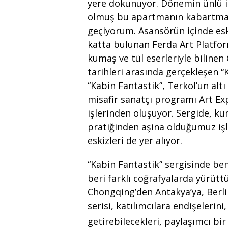
yere dokunuyor. Dönemin ünlü is
olmuş bu apartmanın kabartmala
geçiyorum. Asansörün içinde es
katta bulunan Ferda Art Platform
kumaş ve tül eserleriyle bilinen
tarihleri arasında gerçekleşen “K
“Kabin Fantastik”, Terkol’un altı
misafir sanatçı programı Art E
işlerinden oluşuyor. Sergide, ku
pratiğinden aşina olduğumuz işler
eskizleri de yer alıyor.
“Kabin Fantastik” sergisinde beni
beri farklı coğrafyalarda yürüttü
Chongqing’den Antakya’ya, Berli
serisi, katılımcılara endişelerini,
getirebilecekleri, paylaşımcı bir