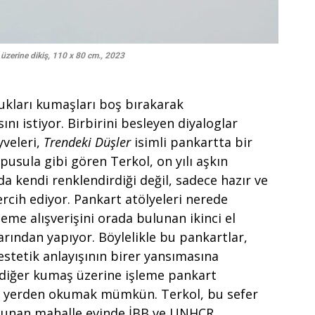
üzerine dikiş, 110 x 80 cm., 2023
ttukları kumaşları boş bırakarak
nı istiyor. Birbirini besleyen diyaloglar
yveleri,
Trendeki Düşler
isimli pankartta bir
pusula gibi gören Terkol, on yılı aşkın
a kendi renklendirdiği değil, sadece hazır ve
rcih ediyor. Pankart atölyeleri nerede
eme alışverişini orada bulunan ikinci el
rından yapıyor. Böylelikle bu pankartlar,
 estetik anlayışının birer yansımasına
 diğer kumaş üzerine işleme pankart
ir yerden okumak mümkün. Terkol, bu sefer
ulunan mahalle evinde İBB ve UNHCR