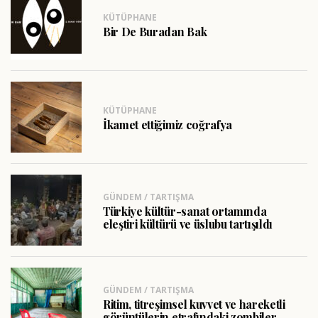
KÜTÜPHANE
Bir De Buradan Bak
KÜTÜPHANE
İkamet ettiğimiz coğrafya
GÜNDEM / TARTIŞMA
Türkiye kültür-sanat ortamında
eleştiri kültürü ve üslubu tartışıldı
GÜNDEM / TARTIŞMA
Ritim, titreşimsel kuvvet ve hareketli
görüntülerin etrafındaki zombiler