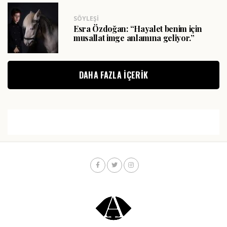
SÖYLEŞI
Esra Özdoğan: “Hayalet benim için
musallat imge anlamına geliyor.”
DAHA FAZLA IÇERIK