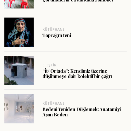
KÜTÜPHANE
Toprağın teni
ELEŞTIRI
“İt/ Ortada”: Kendimiz üzerine
düşünmeye dair kolektif bir çağrı
KÜTÜPHANE
Bedeni Yeniden Düşlemek: Anatomiyi
Aşan Beden