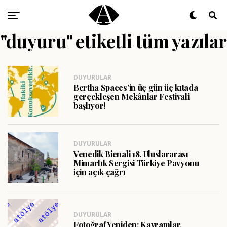
"duyuru" etiketli tüm yazılar
DUYURULAR
Bertha Spaces’in üç gün üç kıtada
gerçekleşen Mekânlar Festivali
başlıyor!
DUYURULAR
Venedik Bienali 18. Uluslararası
Mimarlık Sergisi Türkiye Pavyonu
için açık çağrı
DUYURULAR
Fotoğraf Yeniden: Kavramlar,