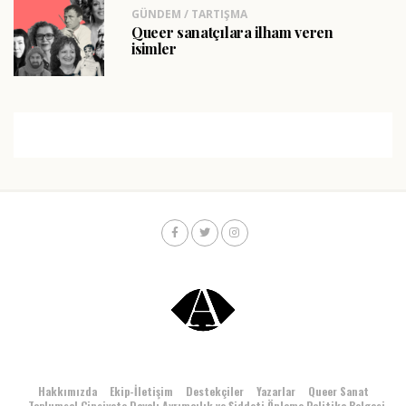
GÜNDEM / TARTIŞMA
Queer sanatçılara ilham veren
isimler
Hakkımızda
Ekip-İletişim
Destekçiler
Yazarlar
Queer Sanat
Toplumsal Cinsiyete Dayalı Ayrımcılık ve Şiddeti Önleme Politika Belgesi