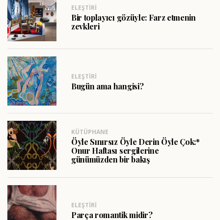
ELEŞTIRI
Bir toplayıcı gözüyle: Farz etmenin
zevkleri
ELEŞTIRI
Bugün ama hangisi?
KÜTÜPHANE
Öyle Sınırsız Öyle Derin Öyle Çok:*
Onur Haftası sergilerine
günümüzden bir bakış
ELEŞTIRI
Parça romantik midir?