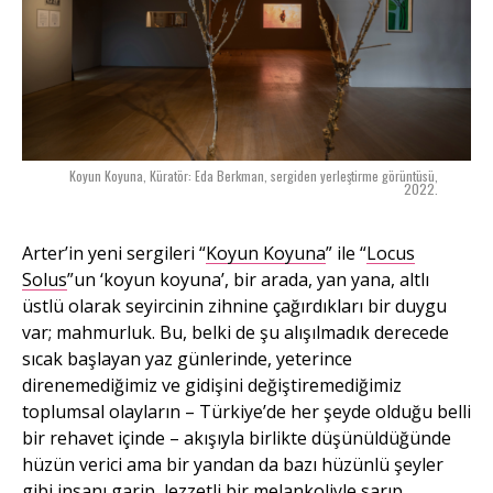
Koyun Koyuna, Küratör: Eda Berkman, sergiden yerleştirme görüntüsü,
2022.
Arter’in yeni sergileri “
Koyun Koyuna
” ile “
Locus
Solus
”un ‘koyun koyuna’, bir arada, yan yana, altlı
üstlü olarak seyircinin zihnine çağırdıkları bir duygu
var; mahmurluk. Bu, belki de şu alışılmadık derecede
sıcak başlayan yaz günlerinde, yeterince
direnemediğimiz ve gidişini değiştiremediğimiz
toplumsal olayların – Türkiye’de her şeyde olduğu belli
bir rehavet içinde – akışıyla birlikte düşünüldüğünde
hüzün verici ama bir yandan da bazı hüzünlü şeyler
gibi insanı garip, lezzetli bir melankoliyle sarıp