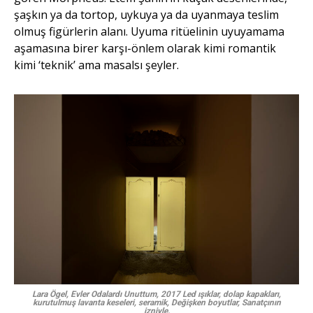
şaşkın ya da tortop, uykuya ya da uyanmaya teslim
olmuş figürlerin alanı. Uyuma ritüelinin uyuyamama
aşamasına birer karşı-önlem olarak kimi romantik
kimi ‘teknik’ ama masalsı şeyler.
Lara Ögel, Evler Odalardı Unuttum, 2017 Led ışıklar, dolap kapakları,
kurutulmuş lavanta keseleri, seramik, Değişken boyutlar, Sanatçının
izniyle.