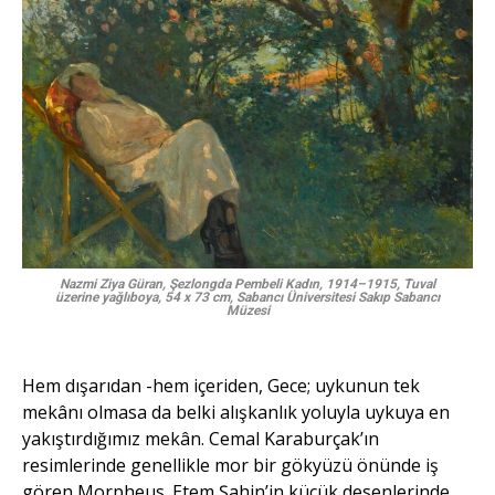
Nazmi Ziya Güran, Şezlongda Pembeli Kadın, 1914–1915, Tuval
üzerine yağlıboya, 54 x 73 cm, Sabancı Üniversitesi Sakıp Sabancı
Müzesi
Hem dışarıdan -hem içeriden, Gece; uykunun tek
mekânı olmasa da belki alışkanlık yoluyla uykuya en
yakıştırdığımız mekân. Cemal Karaburçak’ın
resimlerinde genellikle mor bir gökyüzü önünde iş
gören Morpheus. Etem Şahin’in küçük desenlerinde,