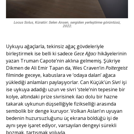
Locus Solus, Küratör: Selen Ansen, sergiden yerleştirme görüntüsü,
2022.
Uykuyu ağaçlarla, tekinsiz ağaç gövdeleriyle
birleştirmek ise belli ki sadece
Gece Ağacı
hikâyelerinin
yazan Truman Capote’nin aklına gelmemiş. Şükriye
Dikmen de Ali Emir Tapan da, Wes Craven’in
Poltergeist
filminde geceye, kabuslara ve ‘odaya dalan’ ağaca
yüklediği anlamları paylaşıyorlar. Can Küçük’ün
Sivri
işi
ise uykuya adadığı uzun ve sivri ‘stele’nin tepesine bir
kolye, altındaki prize sivrisinek ilacı dolu bir hazne
takarak uykunun düşselliğiyle fizikselliği arasında
sembolik bir denge kuruyor. Volkan Aslan’ın uyuyan
bedenin huzursuzluğunu üç ekrana böldüğü işi de
aynı şeye işaret ediyor, varsayılan dengeyi sürekli
bozmak, tartışmak yoluyla.