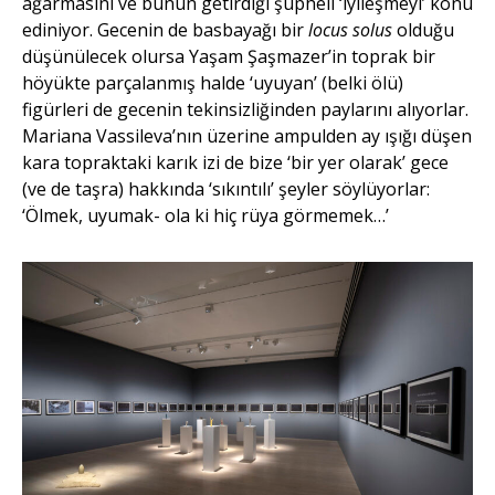
ağarmasını ve bunun getirdiği şüpheli ‘iyileşmeyi’ konu
ediniyor. Gecenin de basbayağı bir
locus solus
olduğu
düşünülecek olursa Yaşam Şaşmazer’in toprak bir
höyükte parçalanmış halde ‘uyuyan’ (belki ölü)
figürleri de gecenin tekinsizliğinden paylarını alıyorlar.
Mariana Vassileva’nın üzerine ampulden ay ışığı düşen
kara topraktaki karık izi de bize ‘bir yer olarak’ gece
(ve de taşra) hakkında ‘sıkıntılı’ şeyler söylüyorlar:
‘Ölmek, uyumak- ola ki hiç rüya görmemek…’