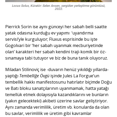
Locus Solus, Küratör: Selen Ansen, sergiden yerleştirme görüntüsü,
2022.
Pierrick Sorin ise aynı günceyi her sabah belli saatte
yatak odasına kurduğu ev yapımı ‘uyandırma
servisi’yle kurguluyor; Fluxus esprisinde bu işte
Gogolvari bir ‘her sabah uyanmak mecburiyetinde
olan’ karakteri her sabah kendini traji-komik bir öz-
sınamaya tabi tutuyor ve biz de buna tanık oluyoruz.
Miladan Stilinoviç ise -duvarın henüz yıkıldığı yıllarda-
yaptığı
Tembelliğe Övgü
işinde Jules La Forgue’un
tembellik hakkı manifestosunu hatırlatır biçimde Doğu
ve Batı bloku sanatçılarının uyanmamak, hatta yatağı
temellük etmek dolayısıyla kazandıklarını ve bunların
(yakın gelecekteki) akibeti üzerine savlar geliştiriyor.
Aynı zamanda verimlilik, üretim vb. konularda da olan
bu savlar, verimlilik ve üretim gibi kavramlar