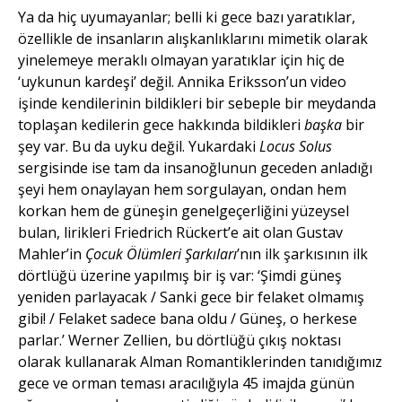
Ya da hiç uyumayanlar; belli ki gece bazı yaratıklar,
özellikle de insanların alışkanlıklarını mimetik olarak
yinelemeye meraklı olmayan yaratıklar için hiç de
‘uykunun kardeşi’ değil. Annika Eriksson’un video
işinde kendilerinin bildikleri bir sebeple bir meydanda
toplaşan kedilerin gece hakkında bildikleri
başka
bir
şey var. Bu da uyku değil. Yukardaki
Locus Solus
sergisinde ise tam da insanoğlunun geceden anladığı
şeyi hem onaylayan hem sorgulayan, ondan hem
korkan hem de güneşin genelgeçerliğini yüzeysel
bulan, lirikleri Friedrich Rückert’e ait olan Gustav
Mahler’in
Çocuk Ölümleri Şarkıları
’nın ilk şarkısının ilk
dörtlüğü üzerine yapılmış bir iş var: ‘Şimdi güneş
yeniden parlayacak / Sanki gece bir felaket olmamış
gibi! / Felaket sadece bana oldu / Güneş, o herkese
parlar.’ Werner Zellien, bu dörtlüğü çıkış noktası
olarak kullanarak Alman Romantiklerinden tanıdığımız
gece ve orman teması aracılığıyla 45 imajda günün