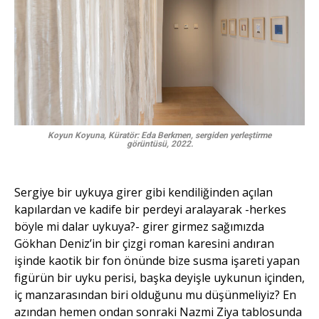
Koyun Koyuna, Küratör: Eda Berkmen, sergiden yerleştirme
görüntüsü, 2022.
Sergiye bir uykuya girer gibi kendiliğinden açılan
kapılardan ve kadife bir perdeyi aralayarak -herkes
böyle mi dalar uykuya?- girer girmez sağımızda
Gökhan Deniz’in bir çizgi roman karesini andıran
işinde kaotik bir fon önünde bize susma işareti yapan
figürün bir uyku perisi, başka deyişle uykunun içinden,
iç manzarasından biri olduğunu mu düşünmeliyiz? En
azından hemen ondan sonraki Nazmi Ziya tablosunda