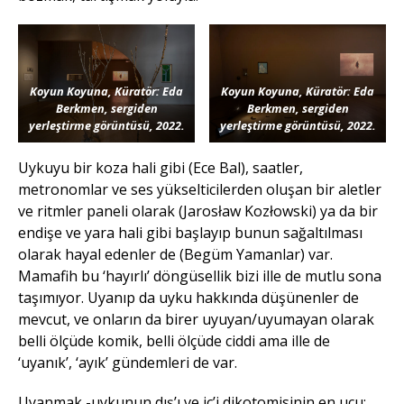
Koyun Koyuna, Küratör: Eda
Koyun Koyuna, Küratör: Eda
Berkmen, sergiden
Berkmen, sergiden
yerleştirme görüntüsü, 2022.
yerleştirme görüntüsü, 2022.
Uykuyu bir koza hali gibi (Ece Bal), saatler,
metronomlar ve ses yükselticilerden oluşan bir aletler
ve ritmler paneli olarak (Jarosław Kozłowski) ya da bir
endişe ve yara hali gibi başlayıp bunun sağaltılması
olarak hayal edenler de (Begüm Yamanlar) var.
Mamafih bu ‘hayırlı’ döngüsellik bizi ille de mutlu sona
taşımıyor. Uyanıp da uyku hakkında düşünenler de
mevcut, ve onların da birer uyuyan/uyumayan olarak
belli ölçüde komik, belli ölçüde ciddi ama ille de
‘uyanık’, ‘ayık’ gündemleri de var.
Uyanmak -uykunun dış’ı ve iç’i dikotomisinin en ucu;