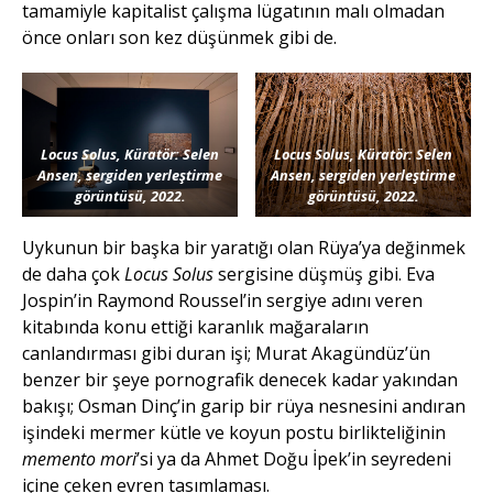
tamamiyle kapitalist çalışma lügatının malı olmadan
önce onları son kez düşünmek gibi de.
Locus Solus, Küratör: Selen
Locus Solus, Küratör: Selen
Ansen, sergiden yerleştirme
Ansen, sergiden yerleştirme
görüntüsü, 2022.
görüntüsü, 2022.
Uykunun bir başka bir yaratığı olan Rüya’ya değinmek
de daha çok
Locus Solus
sergisine düşmüş gibi. Eva
Jospin’in Raymond Roussel’in sergiye adını veren
kitabında konu ettiği karanlık mağaraların
canlandırması gibi duran işi; Murat Akagündüz’ün
benzer bir şeye pornografik denecek kadar yakından
bakışı; Osman Dinç’in garip bir rüya nesnesini andıran
işindeki mermer kütle ve koyun postu birlikteliğinin
memento mori
’si ya da Ahmet Doğu İpek’in seyredeni
içine çeken evren tasımlaması.