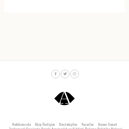
Hakkımızda
Ekip-İletişim
Destekçiler
Yazarlar
Queer Sanat
Toplumsal Cinsiyete Dayalı Ayrımcılık ve Şiddeti Önleme Politika Belgesi