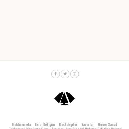
Hakkımızda
Ekip-İletişim
Destekçiler
Yazarlar
Queer Sanat
Toplumsal Cinsiyete Dayalı Ayrımcılık ve Şiddeti Önleme Politika Belgesi