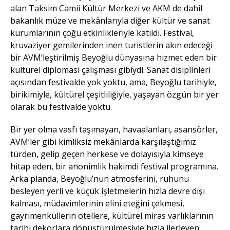
alan Taksim Camii Kültür Merkezi ve AKM de dahil
bakanlık müze ve mekânlarıyla diğer kültür ve sanat
kurumlarının çoğu etkinlikleriyle katıldı. Festival,
kruvaziyer gemilerinden inen turistlerin akın edeceği
bir AVM’leştirilmiş Beyoğlu dünyasına hizmet eden bir
kültürel diplomasi çalışması gibiydi. Sanat disiplinleri
açısından festivalde yok yoktu, ama, Beyoğlu tarihiyle,
birikimiyle, kültürel çeşitliliğiyle, yaşayan özgün bir yer
olarak bu festivalde yoktu.
Bir yer olma vasfı taşımayan, havaalanları, asansörler,
AVM’ler gibi kimliksiz mekânlarda karşılaştığımız
türden, gelip geçen herkese ve dolayısıyla kimseye
hitap eden, bir anonimlik hakimdi festival programına.
Arka planda, Beyoğlu’nun atmosferini, ruhunu
besleyen yerli ve küçük işletmelerin hızla devre dışı
kalması, müdavimlerinin elini eteğini çekmesi,
gayrimenkullerin otellere, kültürel miras varlıklarının
tarihi dekorlara dönüştürülmesiyle hızla ilerleyen