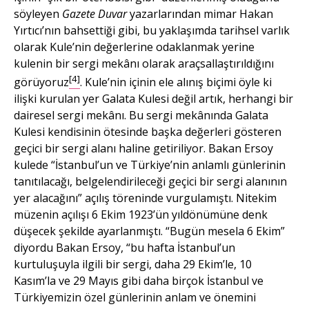
söyleyen
Gazete Duvar
yazarlarından mimar Hakan
Yırtıcı’nın bahsettiği gibi, bu yaklaşımda tarihsel varlık
olarak Kule’nin değerlerine odaklanmak yerine
kulenin bir sergi mekânı olarak araçsallaştırıldığını
[4]
görüyoruz
. Kule’nin içinin ele alınış biçimi öyle ki
ilişki kurulan yer Galata Kulesi değil artık, herhangi bir
dairesel sergi mekânı. Bu sergi mekânında Galata
Kulesi kendisinin ötesinde başka değerleri gösteren
geçici bir sergi alanı haline getiriliyor. Bakan Ersoy
kulede “İstanbul’un ve Türkiye’nin anlamlı günlerinin
tanıtılacağı, belgelendirileceği geçici bir sergi alanının
yer alacağını” açılış töreninde vurgulamıştı. Nitekim
müzenin açılışı 6 Ekim 1923’ün yıldönümüne denk
düşecek şekilde ayarlanmıştı. “Bugün mesela 6 Ekim”
diyordu Bakan Ersoy, “bu hafta İstanbul’un
kurtuluşuyla ilgili bir sergi, daha 29 Ekim’le, 10
Kasım’la ve 29 Mayıs gibi daha birçok İstanbul ve
Türkiyemizin özel günlerinin anlam ve önemini