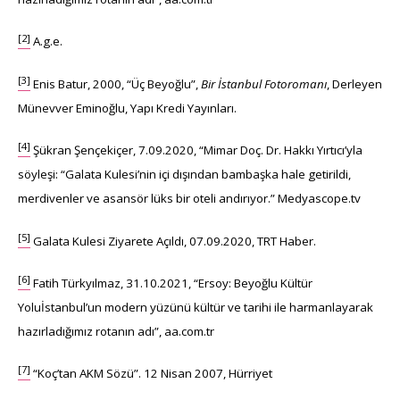
[2]
A.g.e.
[3]
Enis Batur, 2000, “Üç Beyoğlu”,
Bir İstanbul Fotoromanı
, Derleyen
Münevver Eminoğlu, Yapı Kredi Yayınları.
[4]
Şükran Şençekiçer, 7.09.2020, “Mimar Doç. Dr. Hakkı Yırtıcı’yla
söyleşi: “Galata Kulesi’nin içi dışından bambaşka hale getirildi,
merdivenler ve asansör lüks bir oteli andırıyor.” Medyascope.tv
[5]
Galata Kulesi Ziyarete Açıldı, 07.09.2020, TRT Haber.
[6]
Fatih Türkyılmaz, 31.10.2021, “Ersoy: Beyoğlu Kültür
Yoluİstanbul’un modern yüzünü kültür ve tarihi ile harmanlayarak
hazırladığımız rotanın adı”, aa.com.tr
[7]
“Koç’tan AKM Sözü”. 12 Nisan 2007, Hürriyet