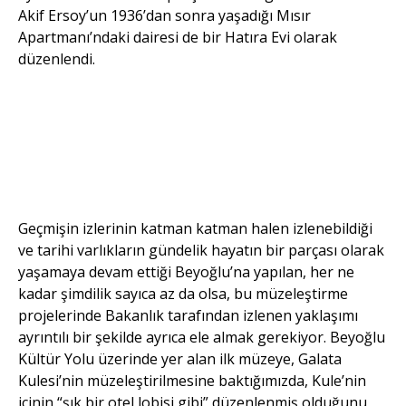
Akif Ersoy’un 1936’dan sonra yaşadığı Mısır
Apartmanı’ndaki dairesi de bir Hatıra Evi olarak
düzenlendi.
Mehmet Akif Ersoy Hatıra Evi,
Mısır Apartmanı.
Mehmet Akif Ersoy Hatıra Evi,
Mısır Apartmanı.
Geçmişin izlerinin katman katman halen izlenebildiği
ve tarihi varlıkların gündelik hayatın bir parçası olarak
yaşamaya devam ettiği Beyoğlu’na yapılan, her ne
kadar şimdilik sayıca az da olsa, bu müzeleştirme
projelerinde Bakanlık tarafından izlenen yaklaşımı
ayrıntılı bir şekilde ayrıca ele almak gerekiyor. Beyoğlu
Kültür Yolu üzerinde yer alan ilk müzeye, Galata
Kulesi’nin müzeleştirilmesine baktığımızda, Kule’nin
içinin “şık bir otel lobisi gibi” düzenlenmiş olduğunu