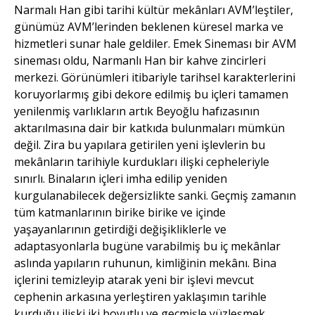
Narmalı Han gibi tarihi kültür mekânları AVM’leştiler,
günümüz AVM’lerinden beklenen küresel marka ve
hizmetleri sunar hale geldiler. Emek Sineması bir AVM
sineması oldu, Narmanlı Han bir kahve zincirleri
merkezi. Görünümleri itibariyle tarihsel karakterlerini
koruyorlarmış gibi dekore edilmiş bu içleri tamamen
yenilenmiş varlıkların artık Beyoğlu hafızasının
aktarılmasına dair bir katkıda bulunmaları mümkün
değil. Zira bu yapılara getirilen yeni işlevlerin bu
mekânların tarihiyle kurdukları ilişki cepheleriyle
sınırlı. Binaların içleri imha edilip yeniden
kurgulanabilecek değersizlikte sanki. Geçmiş zamanın
tüm katmanlarının birike birike ve içinde
yaşayanlarının getirdiği değişikliklerle ve
adaptasyonlarla bugüne varabilmiş bu iç mekânlar
aslında yapıların ruhunun, kimliğinin mekânı. Bina
içlerini temizleyip atarak yeni bir işlevi mevcut
cephenin arkasına yerleştiren yaklaşımın tarihle
kurduğu ilişki iki boyutlu ve geçmişle yüzleşmek