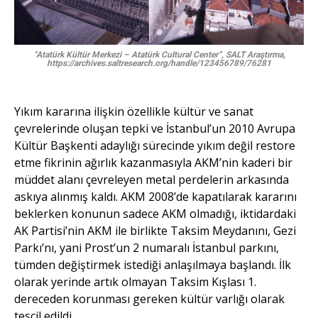
“Atatürk Kültür Merkezi – Atatürk Cultural Center”, SALT Araştırma,
https://archives.saltresearch.org/handle/123456789/76281
Yıkım kararına ilişkin özellikle kültür ve sanat
çevrelerinde oluşan tepki ve İstanbul’un 2010 Avrupa
Kültür Başkenti adaylığı sürecinde yıkım değil restore
etme fikrinin ağırlık kazanmasıyla AKM’nin kaderi bir
müddet alanı çevreleyen metal perdelerin arkasında
askıya alınmış kaldı. AKM 2008’de kapatılarak kararını
beklerken konunun sadece AKM olmadığı, iktidardaki
AK Partisi’nin AKM ile birlikte Taksim Meydanını, Gezi
Parkı’nı, yani Prost’un 2 numaralı İstanbul parkını,
tümden değiştirmek istediği anlaşılmaya başlandı. İlk
olarak yerinde artık olmayan Taksim Kışlası 1.
dereceden korunması gereken kültür varlığı olarak
tescil edildi.