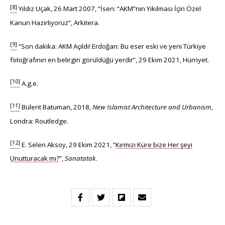
[8]
Yıldız Uçak, 26 Mart 2007, “İsen: “AKM”nin Yıkılması İçin Özel
Kanun Hazırlıyoruz”, Arkitera.
[9]
“Son dakika: AKM Açıldı! Erdoğan: Bu eser eski ve yeni Türkiye
fotoğrafının en belirgin görüldüğü yerdir”, 29 Ekim 2021, Hürriyet.
[10]
A.g.e.
[11]
Bülent Batuman, 2018,
New Islamist Architecture and Urbanism
,
Londra: Routledge.
[12]
E. Selen Aksoy, 29 Ekim 2021, ”
Kırmızı Küre bize Her şeyi
Unutturacak mı?
”,
Sanatatak
.