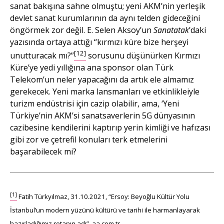
sanat bakışına sahne olmuştu; yeni AKM’nin yerleşik
devlet sanat kurumlarının da aynı telden gideceğini
öngörmek zor değil. E. Selen Aksoy’un
Sanatatak
’daki
yazısında ortaya attığı “kırmızı küre bize herşeyi
[12]
unutturacak mı?”
sorusunu düşünürken Kırmızı
Küre’ye yedi yıllığına ana sponsor olan Türk
Telekom’un neler yapacağını da artık ele almamız
gerekecek. Yeni marka lansmanları ve etkinlikleiyle
turizm endüstrisi için cazip olabilir, ama, ‘Yeni
Türkiye’nin AKM’si sanatsaverlerin 5G dünyasının
cazibesine kendilerini kaptırıp yerin kimliği ve hafızası
gibi zor ve çetrefil konuları terk etmelerini
başarabilecek mi?
[1]
Fatih Türkyılmaz, 31.10.2021, “Ersoy: Beyoğlu Kültür Yolu
İstanbul’un modern yüzünü kültürü ve tarihi ile harmanlayarak
hazırladığımız rotanın adı”, aa.com.tr