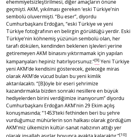
ehemmiyetsizleştirilmesi, diğer amaçların önüne
geçmişti. AKM, yıkılması gereken ‘eski Türkiye’nin
sembolü oluvermişti. “Bu eser”, diyordu
Cumhurbaşkanı Erdoğan, “eski Türkiye ve yeni
Türkiye fotoğrafının en belirgin görüldüğü yerdir. Eski
Türkiye’nin köhnemiş yüzünün sembolü olan, her
tarafı dökülen, kendinden beklenen işlevleri yerine
getiremeyen AKM binasını yıktırmamak için yapılan
[9]
kampanyaları hepiniz hatırlıyorsunuz.”
Yeni Türkiye
yeni AKM’de kendisini gösterecek, geleceğe miras
olarak AKM’de vücud bulan bu yeni kimlik
aktarılacaktı. “[B]öyle bir eseri şehrimize
kazandırmakla bizden sonraki nesillere en büyük
hediyelerden birini verdiğimize inanıyorum” diyordu
Cumhurbaşkanı Erdoğan AKM’nin 29 Ekim açılış
konuşmasında; “1453’teki fethinden beri bu şehre
vurduğumuz mühürlerin son halkası olarak gördüğüm
AKM’miz ülkemizin kültür-sanat nabzının attığı yer
[10]
olarak inşallah asırlar boyunca ayakta kalacaktır.”