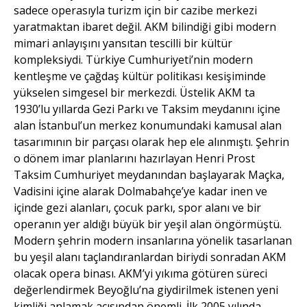
sadece operasıyla turizm için bir cazibe merkezi
yaratmaktan ibaret değil. AKM bilindiği gibi modern
mimari anlayışını yansıtan tescilli bir kültür
kompleksiydi. Türkiye Cumhuriyeti’nin modern
kentleşme ve çağdaş kültür politikası kesişiminde
yükselen simgesel bir merkezdi. Üstelik AKM ta
1930’lu yıllarda Gezi Parkı ve Taksim meydanını içine
alan İstanbul’un merkez konumundaki kamusal alan
tasarımının bir parçası olarak hep ele alınmıştı. Şehrin
o dönem imar planlarını hazırlayan Henri Prost
Taksim Cumhuriyet meydanından başlayarak Maçka,
Vadisini içine alarak Dolmabahçe’ye kadar inen ve
içinde gezi alanları, çocuk parkı, spor alanı ve bir
operanın yer aldığı büyük bir yeşil alan öngörmüştü.
Modern şehrin modern insanlarına yönelik tasarlanan
bu yeşil alanı taçlandıranlardan biriydi sonradan AKM
olacak opera binası. AKM’yi yıkıma götüren süreci
değerlendirmek Beyoğlu’na giydirilmek istenen yeni
kimliği anlamak açısından önemli. İlk 2005 yılında