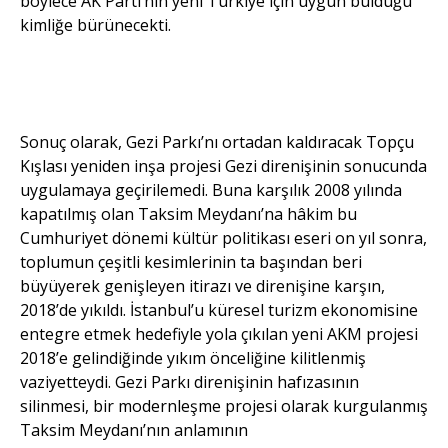
böylece AK Parti’nin yeni Türkiye için uygun bulduğu
kimliğe bürünecekti.
Yeni
AKM’den
görüntüler.
Sonuç olarak, Gezi Parkı’nı ortadan kaldıracak Topçu
Kışlası yeniden inşa projesi Gezi direnişinin sonucunda
uygulamaya geçirilemedi. Buna karşılık 2008 yılında
kapatılmış olan Taksim Meydanı’na hâkim bu
Cumhuriyet dönemi kültür politikası eseri on yıl sonra,
toplumun çeşitli kesimlerinin ta başından beri
büyüyerek genişleyen itirazı ve direnişine karşın,
2018’de yıkıldı. İstanbul’u küresel turizm ekonomisine
entegre etmek hedefiyle yola çıkılan yeni AKM projesi
2018’e gelindiğinde yıkım önceliğine kilitlenmiş
vaziyetteydi. Gezi Parkı direnişinin hafızasının
silinmesi, bir modernleşme projesi olarak kurgulanmış
Taksim Meydanı’nın anlamının