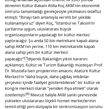
dönemin Kültür Bakanı Atilla Koç AKM’nin ekonomik
ömrünü tamamladığı gerekçesiyle yıkılmasını telaffuz
etmişti. “Binayı tam anlamıyla verimli bir şekilde
kullanamıyoruz” diyen Koç, “İstanbul ve Taksim’in
şartlarına uygun, uluslararası büyük
organizasyonların yapılacağı bir kültür merkez
yaptıracağız. Şu anda 50 bin metrekare kapalı alana
sahip AKM’nin yerine, 110 bin metrekarelik kapalı
alana sahip yeni bir kültür merkezi
[7]
yapacağız”
diyerek Bakanlığın yıkım kararını
açıklamıştı. Kültür ve Turizm Bakanlığı müsteşarı Prof.
Dr. Mustafa İsen projelerinin amacını, Atatürk Kültür
Merkezi’ni “daha büyük, daha çağdaş imkânlar
çerçevesi içinde faaliyet gösterebilecek” bir kültür ve
kongre merkezi olarak “yeniden ihya etmek” olarak
[8]
özetlemişti.
Mevcut haliyle AKM sanki çevresinde
yükselen uluslararası ölçekli hizmet merkezlerinin
temsil ettiği yeni dünyayla bir senkronizasyon sorunu