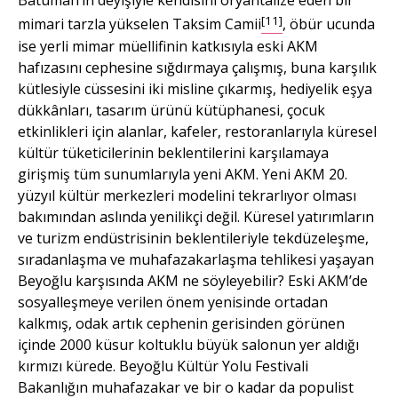
Batuman’ın deyişiyle kendisini oryantalize eden bir
[11]
mimari tarzla yükselen Taksim Camii
, öbür ucunda
ise yerli mimar müellifinin katkısıyla eski AKM
hafızasını cephesine sığdırmaya çalışmış, buna karşılık
kütlesiyle cüssesini iki misline çıkarmış, hediyelik eşya
dükkânları, tasarım ürünü kütüphanesi, çocuk
etkinlikleri için alanlar, kafeler, restoranlarıyla küresel
kültür tüketicilerinin beklentilerini karşılamaya
girişmiş tüm sunumlarıyla yeni AKM. Yeni AKM 20.
yüzyıl kültür merkezleri modelini tekrarlıyor olması
bakımından aslında yenilikçi değil. Küresel yatırımların
ve turizm endüstrisinin beklentileriyle tekdüzeleşme,
sıradanlaşma ve muhafazakarlaşma tehlikesi yaşayan
Beyoğlu karşısında AKM ne söyleyebilir? Eski AKM’de
sosyalleşmeye verilen önem yenisinde ortadan
kalkmış, odak artık cephenin gerisinden görünen
içinde 2000 küsur koltuklu büyük salonun yer aldığı
kırmızı kürede. Beyoğlu Kültür Yolu Festivali
Bakanlığın muhafazakar ve bir o kadar da populist